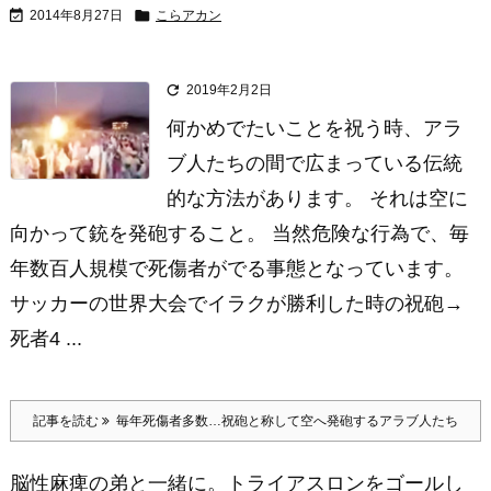


2014年8月27日
こらアカン

2019年2月2日
何かめでたいことを祝う時、アラ
ブ人たちの間で広まっている伝統
的な方法があります。 それは空に
向かって銃を発砲すること。 当然危険な行為で、毎
年数百人規模で死傷者がでる事態となっています。
サッカーの世界大会でイラクが勝利した時の祝砲→
死者4 ...
記事を読む
毎年死傷者多数…祝砲と称して空へ発砲するアラブ人たち
脳性麻痺の弟と一緒に。トライアスロンをゴールし