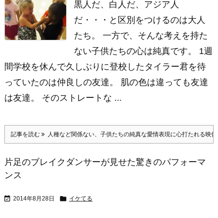
黒人だ、白人だ、アジア人
だ・・・と区別をつけるのは大人
たち。 一方で、そんな考えを持た
ない子供たちの心は純真です。 1週
間学校を休んで久しぶりに登校したタイラー君を待
っていたのは仲良しの友達。 肌の色は違っても友達
は友達。 そのストレートな ...
記事を読む
人種など関係ない、子供たちの純真な愛情表現に心打たれる映像
片足のブレイクダンサーが見せた驚きのパフォーマ
ンス


2014年8月28日
イケてる