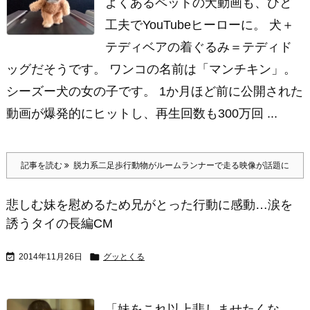
よくあるペットの犬動画も、ひと
工夫でYouTubeヒーローに。 犬＋
テディベアの着ぐるみ＝テディド
ッグだそうです。 ワンコの名前は「マンチキン」。
シーズー犬の女の子です。 1か月ほど前に公開された
動画が爆発的にヒットし、再生回数も300万回 ...
記事を読む
脱力系二足歩行動物がルームランナーで走る映像が話題に
悲しむ妹を慰めるため兄がとった行動に感動…涙を
誘うタイの長編CM


2014年11月26日
グッとくる
「妹をこれ以上悲しませたくな