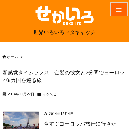

世界いろいろネタキャッチ

ホーム
>
新感覚タイムラプス…金髪の彼女と2分間でヨーロッ
パ8カ国を巡る旅


2014年11月27日
イケてる

2014年12月4日
今すぐヨーロッパ旅行に行きた