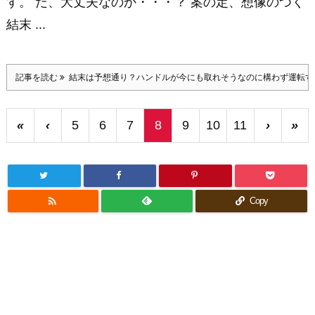
す。 だ、大丈夫なのか・・・？ 案の定、想像のつく
結末 ...
記事を読む
結末は予想通り？ハンドルが今にも取れそうなのに構わず運転す
«
‹
5
6
7
8
9
10
11
›
»

Copy