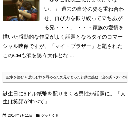
い。」 過去の自分の姿を重ね合わ
せ、再び力を振り絞って立ちあが
る兄・・・。 ・・・家族の愛情を
描いた感動的な作品がよく話題となるタイのコマー
シャル映像ですが、「マイ・ブラザー」と題された
このCMも涙を誘う大作とな ...
記事を読む
悲しむ妹を慰めるため兄がとった行動に感動…涙を誘うタイの長
誕生日に5ドル紙幣を配りまくる男性が話題に。「人
生は笑顔がすべて」


2014年9月11日
グッとくる