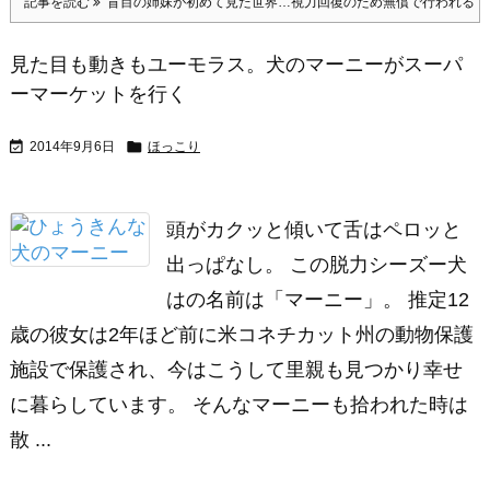
記事を読む
盲目の姉妹が初めて見た世界…視力回復のため無償で行われる「
見た目も動きもユーモラス。犬のマーニーがスーパ
ーマーケットを行く


2014年9月6日
ほっこり
頭がカクッと傾いて舌はペロッと
出っぱなし。 この脱力シーズー犬
はの名前は「マーニー」。 推定12
歳の彼女は2年ほど前に米コネチカット州の動物保護
施設で保護され、今はこうして里親も見つかり幸せ
に暮らしています。 そんなマーニーも拾われた時は
散 ...