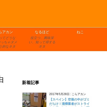
らアカン
なるほど
ねこ
ってどうな
役立つ、興味深
やっちゃダメ
い、知って得する
う的なネタ
ネタ
由
新着記事
2017年5月28日
:
こらアカン
【スペイン】空港の中がゴミ
だらけ！清掃業者がストライ