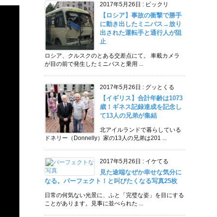
2017年5月26日
:
ビックリ
【ロシア】事故の衝撃で勝手
に動き出したミニバス→放り
出された運転手と通行人が阻
止
ロシア、クルスクのとある交差点にて。 車載カメラ
が目の前で発生したミニバスと乗用 ...
2017年5月26日
:
グッとくる
【イギリス】合計年齢は1073
歳！ギネス記録達成を記念し
て13人の兄弟が集結
北アイルランドで暮らしている
ドネリー（Donnelly）家の13人の兄弟は201 ...
2017年5月26日
:
イケてる
見た途端なぜか幸せな気分に
なる。パーフェクト！と叫びたくなる写真25枚
日常の何気ない光景に、ふと「完璧な姿」を目にする
ことがあります。見事に並べられた ...