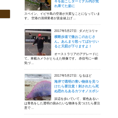
キを起こしターミナル内が荒
れ果てた姿に
スペイン、イビサ島の空港が大変なことになっていま
す。 空港の清掃業者が賃金値上げ ...
2017年5月27日
:
ダメだコリャ
横断歩道で激おこのおじさ
ん。あんまり怒ってばかりい
ると天罰が下りますよ！
オーストラリアのアデレードに
て。車載カメラがとらえた映像です。 赤信号に一瞬
気づ ...
2017年5月27日
:
なるほど
海岸で透明の青い物体を見つ
けたら要注意！刺されたら死
ぬ恐れもあるカツオノエボシ
浜辺を歩いていて、紫色あるい
は青色をした透明の袋みたいな物体を見つけたら要注
意で ...