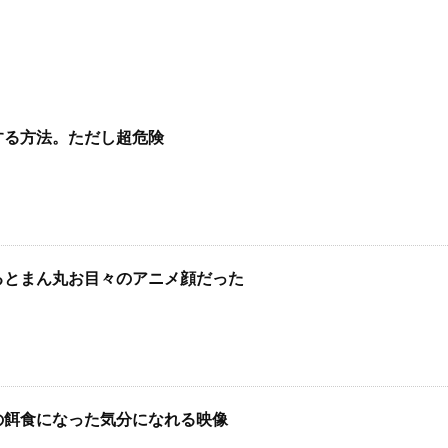
する方法。ただし超危険
るとまん丸お目々のアニメ顔だった
の餌食になった気分になれる映像