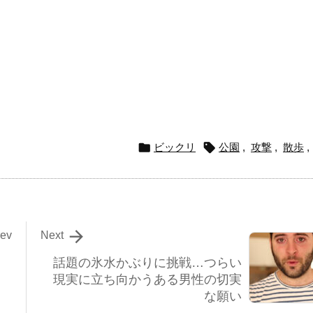


ビックリ
公園
,
攻撃
,
散歩
,

rev
Next
話題の氷水かぶりに挑戦…つらい
現実に立ち向かうある男性の切実
な願い