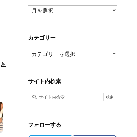
月
ご
と
の
ま
カテゴリー
と
カ
め
テ
鳥
ゴ
リ
ー
サイト内検索
フォローする