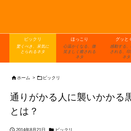
ビックリ
ほっこり
グッと
驚くべき、呆気に
心温かくなる、微
感動する、
とられるネタ
笑ましく癒される
される、印
ネタ
ネタ


ホーム
>
ビックリ
通りがかる人に襲いかかる
とは？


2014年8月21日
ビックリ