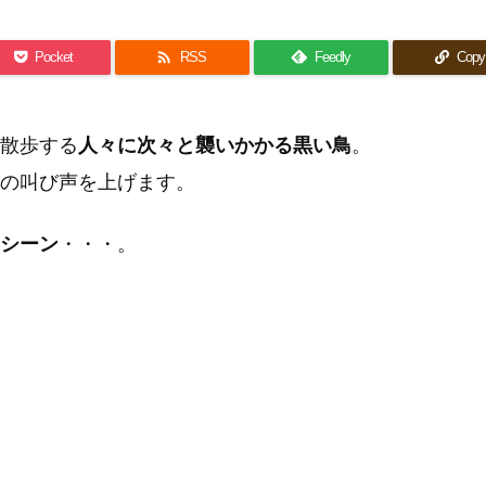

Pocket
RSS
Feedly
Copy
散歩する
人々に次々と襲いかかる黒い鳥
。
の叫び声を上げます。
シーン
・・・。