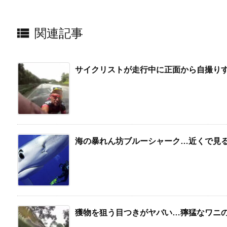

関連記事
サイクリストが走行中に正面から自撮り
海の暴れん坊ブルーシャーク…近くで見
獲物を狙う目つきがヤバい…獰猛なワニ