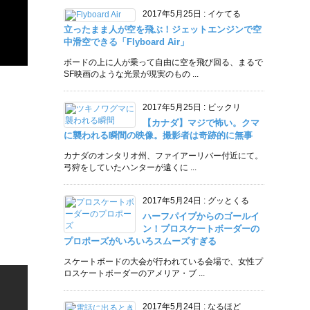
2017年5月25日
:
イケてる
立ったまま人が空を飛ぶ！ジェットエンジンで空
中滑空できる「Flyboard Air」
ボードの上に人が乗って自由に空を飛び回る、まるで
SF映画のような光景が現実のもの ...
2017年5月25日
:
ビックリ
【カナダ】マジで怖い。クマ
に襲われる瞬間の映像。撮影者は奇跡的に無事
カナダのオンタリオ州、ファイアーリバー付近にて。
弓狩をしていたハンターが遠くに ...
2017年5月24日
:
グッとくる
ハーフパイプからのゴールイ
ン！プロスケートボーダーの
プロポーズがいろいろスムーズすぎる
スケートボードの大会が行われている会場で、女性プ
ロスケートボーダーのアメリア・ブ ...
2017年5月24日
:
なるほど