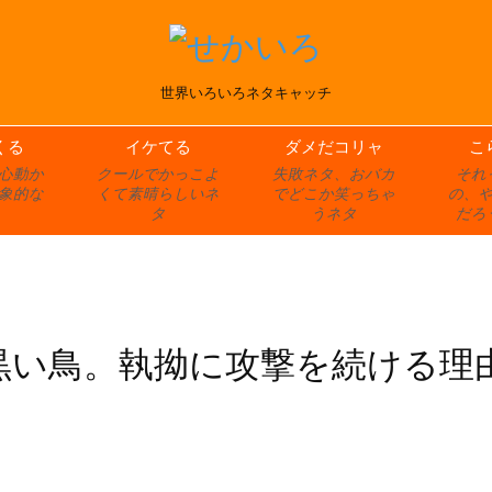
世界いろいろネタキャッチ
くる
イケてる
ダメだコリャ
こ
心動か
クールでかっこよ
失敗ネタ、おバカ
それ
象的な
くて素晴らしいネ
でどこか笑っちゃ
の、
タ
うネタ
だろ
黒い鳥。執拗に攻撃を続ける理