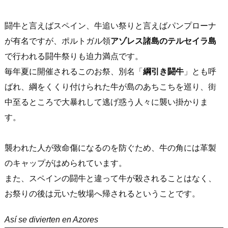
闘牛と言えばスペイン、牛追い祭りと言えばパンプローナ
が有名ですが、ポルトガル領
アゾレス諸島のテルセイラ島
で行われる闘牛祭りも迫力満点です。
毎年夏に開催されるこのお祭、別名「
綱引き闘牛
」とも呼
ばれ、綱をくくり付けられた牛が島のあちこちを巡り、街
中至るところで大暴れして逃げ惑う人々に襲い掛かりま
す。
襲われた人が致命傷になるのを防ぐため、牛の角には革製
のキャップがはめられています。
また、スペインの闘牛と違って牛が殺されることはなく、
お祭りの後は元いた牧場へ帰されるということです。
Así se divierten en Azores