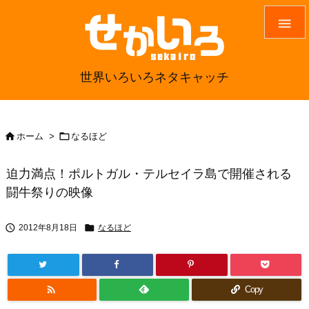

世界いろいろネタキャッチ


ホーム
>
なるほど
迫力満点！ポルトガル・テルセイラ島で開催される
闘牛祭りの映像


2012年8月18日
なるほど

Copy