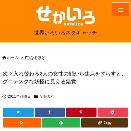

世界いろいろネタキャッチ


ホーム
>
なるほど
次々入れ替わる2人の女性の顔から焦点をずらすと、
グロテスクな妖怪に見える錯覚


2011年7月9日
なるほど

Copy