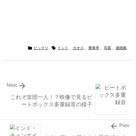


ビックリ
インド
,
カオス
,
乗車率
,
写真
,
過積載

Next
これぞ楽団一人！？映像で見るビ
ートボックス多重録音の様子

Prev