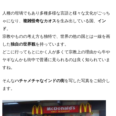
人種の坩堝でもあり多種多様な言語と様々な文化がごっち
ゃになり、
複雑怪奇なカオス
を生み出している国、
イン
ド
。
宗教やものの考え方も独特で、世界の他の国とは一線を画
した
独自の世界観
を持っています。
どこに行ってもとにかく人が多くて宗教上の理由から牛や
ヤギなんかも街中で普通に見られるのは良く知られていま
すね。
そんな
ハチャメチャなインドの街
を写した写真をご紹介し
ます。