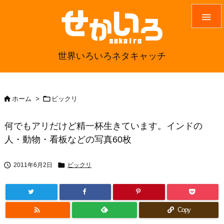

世界いろいろネタキャッチ


ホーム
>
ビックリ
何でもアリだけど精一杯生きています。インドの
人・動物・看板などの写真60枚


2011年6月2日
ビックリ

Copy