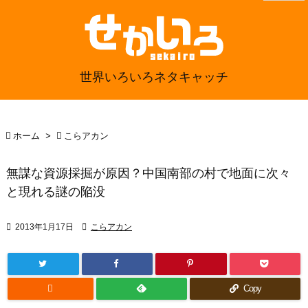
世界いろいろネタキャッチ

ホーム
>

こらアカン
無謀な資源採掘が原因？中国南部の村で地面に次々
と現れる謎の陥没

2013年1月17日

こらアカン

Copy