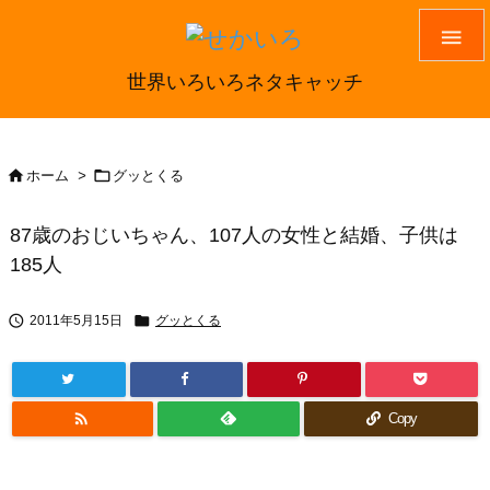

世界いろいろネタキャッチ


ホーム
>
グッとくる
87歳のおじいちゃん、107人の女性と結婚、子供は
185人


2011年5月15日
グッとくる

Copy