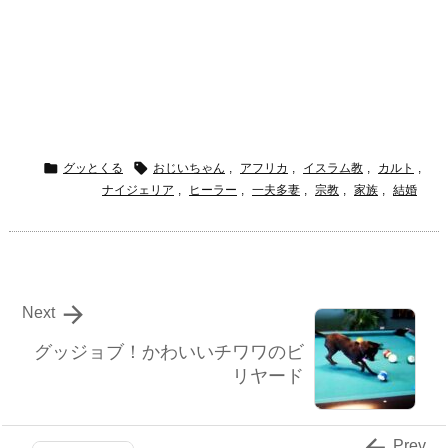


グッとくる
おじいちゃん
,
アフリカ
,
イスラム教
,
カルト
,
ナイジェリア
,
ヒーラー
,
一夫多妻
,
宗教
,
家族
,
結婚

Next
グッジョブ！かわいいチワワのビ
リヤード

Prev