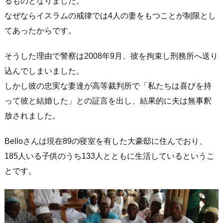
るものとなりました。
なぜならイスラムの戒律では4人の妻をもつことが制限とし
てあったからです。
そうした理由で警察は2008年9月、彼を拘束し刑務所へ送り
込んでしまいました。
しかし彼の忠実な妻達が高等裁判所で「私たちは喜びを持
って彼と結婚した」との証言を出し、結果的に夫は無事釈
放されました。
Belloさんは現在89の寝室を有した大豪邸に住んでおり、
185人いる子供のうち133人とともに生活しているというこ
とです。