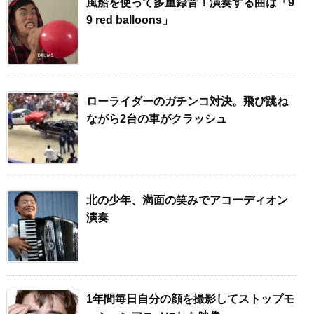
風船を使って多重録音！演奏する曲は「9
9 red balloons」
ローライダーのガチンコ対決。飛び跳ね
ながら2台の車がクラッシュ
北の少年、満面の笑みでアコーディオン
演奏
1年間毎日自分の顔を撮影してストップモ