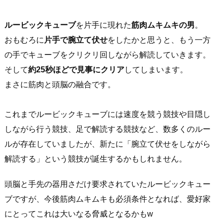
ルービックキューブ
を片手に現れた
筋肉ムキムキの男
。
おもむろに
片手で腕立て伏せ
をしたかと思うと、もう一方
の手でキューブをクリクリ回しながら解読していきます。
そして
約25秒ほどで見事にクリア
してしまいます。
まさに筋肉と頭脳の融合です。
これまでルービックキューブには速度を競う競技や目隠し
しながら行う競技、足で解読する競技など、数多くのルー
ルが存在していましたが、新たに「腕立て伏せをしながら
解読する」という競技が誕生するかもしれません。
頭脳と手先の器用さだけ要求されていたルービックキュー
ブですが、今後筋肉ムキムキも必須条件となれば、愛好家
にとってこれは大いなる脅威となるかもw