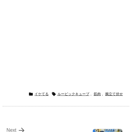


イケてる
ルービックキューブ
,
筋肉
,
腕立て伏せ

Next