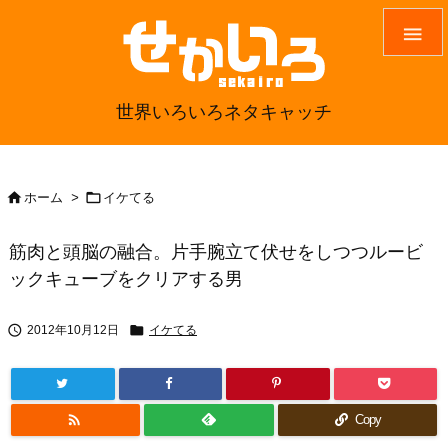

世界いろいろネタキャッチ


ホーム
>
イケてる
筋肉と頭脳の融合。片手腕立て伏せをしつつルービ
ックキューブをクリアする男


2012年10月12日
イケてる

Copy