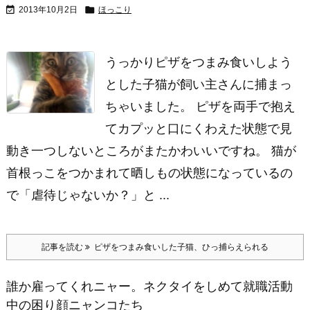


2013年10月2日
ほっこり
うっかりピザをつまみ食いしよう
とした子猫が飼い主さんに捕まっ
ちゃいました。 ピザを両手で抱え
てカプッと口にくわえた状態で見
動き一つしないところがまたかわいいですね。 猫が
首根っこをつかまれて晒しもの状態になっているの
で「虐待じゃないか？」と ...
記事を読む
ピザをつまみ食いした子猫、ひっ捕らえられる
誰か雇ってくれニャー。ネクタイをしめて就職活動
中の困り顔ニャンコたち