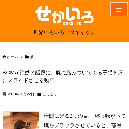

世界いろいろネタキャッチ


ホーム
>
猫
BGMが絶妙と話題に。腕に絡みついてくる子猫を床
にスライドさせる動画


2013年10月22日
ほっこり
暗闇に光る2つの目。 寝っ転がって
腕をブラブラさせていると、部屋