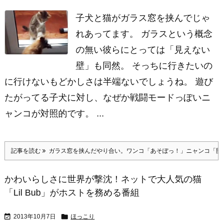
子犬と猫がガラス窓を挟んでじゃ
れあってます。 ガラスという概念
の無い彼らにとっては「見えない
壁」も同然。 そっちに行きたいの
に行けないもどかしさは半端ないでしょうね。 遊び
たがってる子犬に対し、なぜか戦闘モードっぽいニ
ャンコが対照的です。 ...
記事を読む
ガラス窓を挟んだやり合い。ワンコ「あそぼっ！」ニャンコ「開けろｺﾞ
かわいらしさに世界が撃沈！ネットで大人気の猫
「Lil Bub」がホストを務める番組


2013年10月7日
ほっこり