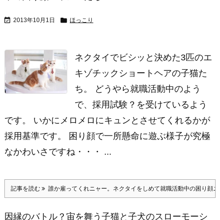


2013年10月1日
ほっこり
ネクタイでビシッと決めた3匹のエ
キゾチックショートヘアの子猫た
ち。 どうやら就職活動中のよう
で、採用試験？を受けているよう
です。 いかにメロメロにキュンとさせてくれるかが
採用基準です。 困り顔で一所懸命に遊ぶ様子が究極
なかわいさですね・・・ ...
記事を読む
誰か雇ってくれニャー。ネクタイをしめて就職活動中の困り顔ニ
因縁のバトル？宙を舞う子猫と子犬のスローモーシ