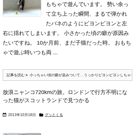
もちゃで遊んでいます。 勢い余っ
て立ち上った瞬間、まるで弾かれ
たバネのようにビヨンビヨンと左
右に揺れてしまいます。 小さかった頃の癖が原因み
たいですね。 10か月前、まだ子猫だった時。 おもち
ゃで遊ぶ時いつも両 ...
記事を読む
小っちゃい頃の癖が染みついて…うっかりビヨンビヨンしちゃう
放浪ニャンコ720kmの旅。ロンドンで行方不明にな
った猫がスコットランドで見つかる


2013年10月18日
グッとくる