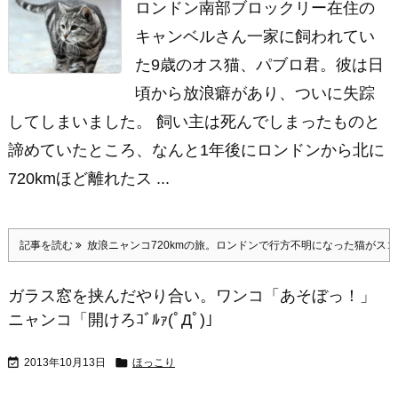
ロンドン南部ブロックリー在住の
キャンベルさん一家に飼われてい
た9歳のオス猫、パブロ君。彼は日
頃から放浪癖があり、ついに失踪
してしまいました。 飼い主は死んでしまったものと
諦めていたところ、なんと1年後にロンドンから北に
720kmほど離れたス ...
記事を読む
放浪ニャンコ720kmの旅。ロンドンで行方不明になった猫がス
ガラス窓を挟んだやり合い。ワンコ「あそぼっ！」
ニャンコ「開けろｺﾞﾙｧ(ﾟДﾟ)」


2013年10月13日
ほっこり