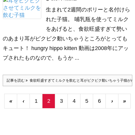
生まれて2週間のポリーと名付けら
れた子猫。 哺乳瓶を使ってミルク
をあげると、食欲旺盛すぎて勢い
のあまり耳がピクピク動いちゃうところがとっても
キュート！ hungry hippo kitten 動画は2008年にアッ
プされたものなので、もうか ...
記事を読む
食欲旺盛すぎてミルクを飲むと耳がピクピク動いちゃう子猫がか
«
‹
1
2
3
4
5
6
›
»