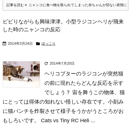
記事を読む
ニャンコに食べ物を取られてしまった赤ちゃんが切ない表情に
ビビりながらも興味津津。小型ラジコンヘリが飛来
した時のニャンコの反応


2014年3月24日
ほっこり

2014年7月20日
ヘリコプターのラジコンが突然猫
の前に現れたらどんな反応を示す
でしょう？ 宙を舞うこの物体、猫
にとっては得体の知れない怪しい存在です。小刻み
に猫パンチを炸裂させて様子をうかがうところがお
もしろいです。 Cats vs Tiny RC Heli ...