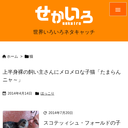

世界いろいろネタキャッチ


ホーム
>
猫
上半身裸の飼い主さんにメロメロな子猫「たまらん
ニャ～」


2014年4月14日
ほっこり

2014年7月20日
スコテッィシュ・フォールドの子