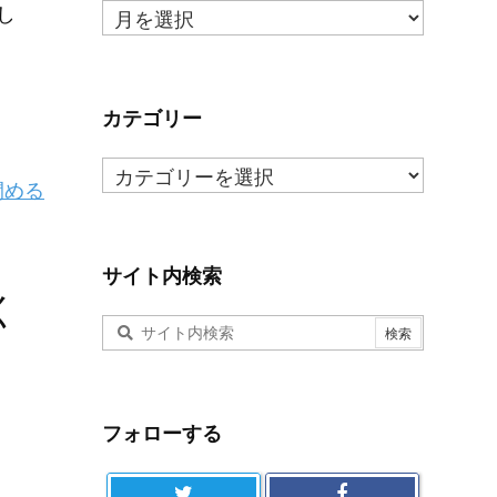
月
し
ご
と
の
ま
カテゴリー
と
カ
め
閉める
テ
ゴ
リ
ー
サイト内検索
く
フォローする