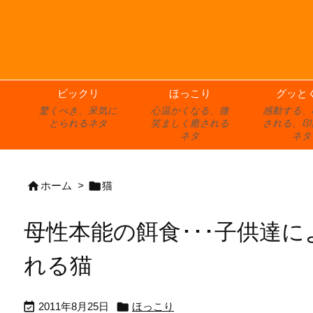
ビックリ
ほっこり
グッと
驚くべき、呆気に
心温かくなる、微
感動する、
とられるネタ
笑ましく癒される
される、印
ネタ
ネタ


ホーム
>
猫
母性本能の餌食･･･子供達
れる猫


2011年8月25日
ほっこり