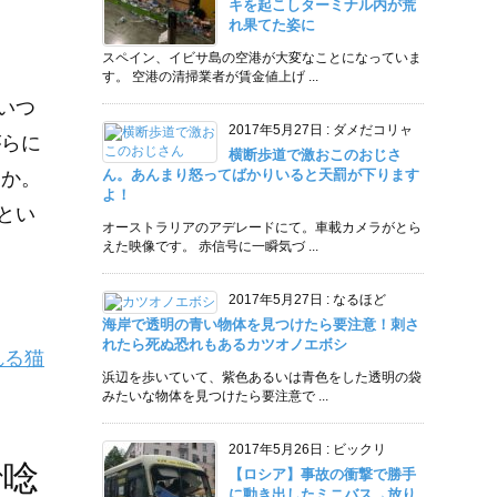
キを起こしターミナル内が荒
れ果てた姿に
スペイン、イビサ島の空港が大変なことになっていま
す。 空港の清掃業者が賃金値上げ ...
いつ
2017年5月27日
:
ダメだコリャ
がらに
横断歩道で激おこのおじさ
ん。あんまり怒ってばかりいると天罰が下ります
うか。
よ！
とい
オーストラリアのアデレードにて。車載カメラがとら
えた映像です。 赤信号に一瞬気づ ...
2017年5月27日
:
なるほど
海岸で透明の青い物体を見つけたら要注意！刺さ
れたら死ぬ恐れもあるカツオノエボシ
れる猫
浜辺を歩いていて、紫色あるいは青色をした透明の袋
みたいな物体を見つけたら要注意で ...
2017年5月26日
:
ビックリ
で唸
【ロシア】事故の衝撃で勝手
に動き出したミニバス→放り