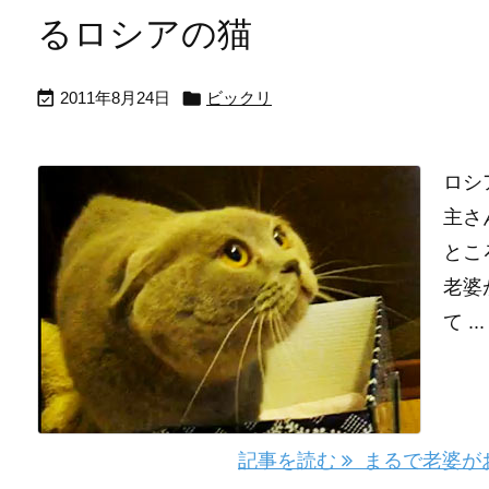
るロシアの猫


2011年8月24日
ビックリ
ロシ
主さ
とこ
老婆
て ...
記事を読む
まるで老婆がお