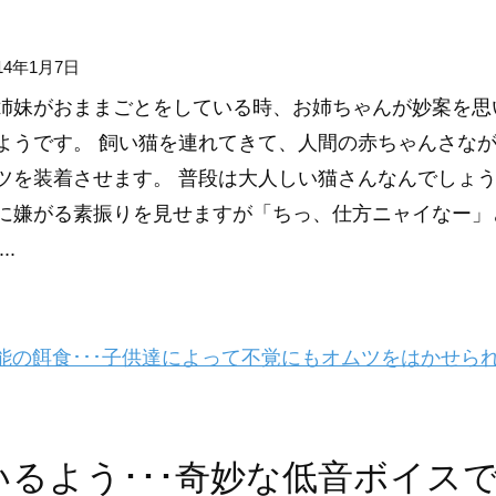
14年1月7日
姉妹がおままごとをしている時、お姉ちゃんが妙案を思
ようです。 飼い猫を連れてきて、人間の赤ちゃんさな
ツを装着させます。 普段は大人しい猫さんなんでしょ
に嫌がる素振りを見せますが「ちっ、仕方ニャイなー」
..
の餌食･･･子供達によって不覚にもオムツをはかせら
るよう･･･奇妙な低音ボイス