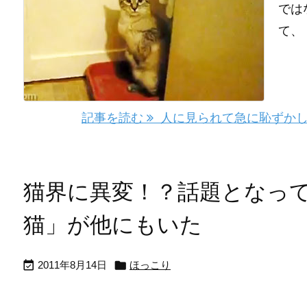
では
て、 .
記事を読む
人に見られて急に恥ずかし
猫界に異変！？話題となっ
猫」が他にもいた


2011年8月14日
ほっこり