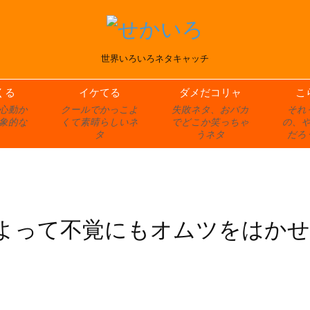
世界いろいろネタキャッチ
くる
イケてる
ダメだコリャ
こ
心動か
クールでかっこよ
失敗ネタ、おバカ
それ
象的な
くて素晴らしいネ
でどこか笑っちゃ
の、
タ
うネタ
だろ
によって不覚にもオムツをはか