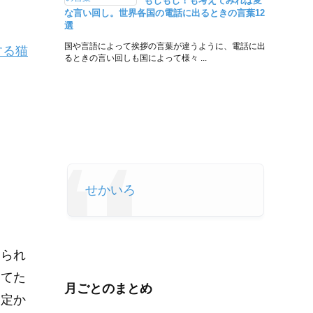
もしもし！も考えてみれば変
な言い回し。世界各国の電話に出るときの言葉12
選
国や言語によって挨拶の言葉が違うように、電話に出
する猫
るときの言い回しも国によって様々 ...
せかいろ
見られ
見てた
月ごとのまとめ
は定か