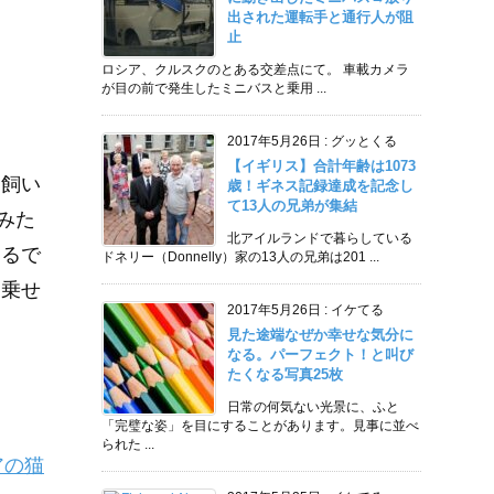
出された運転手と通行人が阻
止
ロシア、クルスクのとある交差点にて。 車載カメラ
が目の前で発生したミニバスと乗用 ...
2017年5月26日
:
グッとくる
【イギリス】合計年齢は1073
 飼い
歳！ギネス記録達成を記念し
て13人の兄弟が集結
みた
北アイルランドで暮らしている
まるで
ドネリー（Donnelly）家の13人の兄弟は201 ...
を乗せ
2017年5月26日
:
イケてる
見た途端なぜか幸せな気分に
なる。パーフェクト！と叫び
たくなる写真25枚
日常の何気ない光景に、ふと
「完璧な姿」を目にすることがあります。見事に並べ
られた ...
アの猫