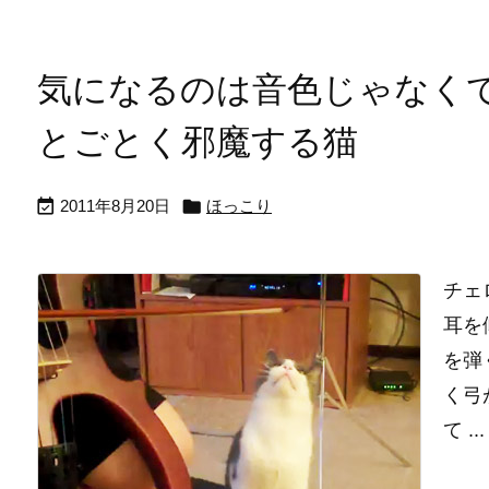
気になるのは音色じゃなく
とごとく邪魔する猫


2011年8月20日
ほっこり
チェ
耳を
を弾
く弓
て ...