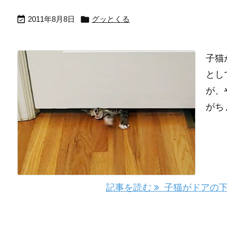


2011年8月8日
グッとくる
子猫
とし
が、
がちょ
記事を読む
子猫がドアの下