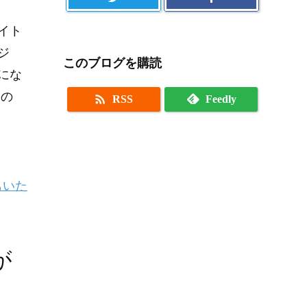
イト
ジ
このブログを購読
にな
クの

RSS
Feedly
もいた
が