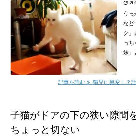

20
うっ
など
ク」
っち
妹」と
記事を読む
猫界に異変！？話
子猫がドアの下の狭い隙間
ちょっと切ない