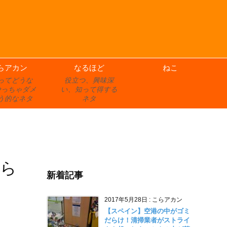
らアカン
なるほど
ねこ
ってどうな
役立つ、興味深
やっちゃダメ
い、知って得する
う的なネタ
ネタ
せら
新着記事
2017年5月28日
:
こらアカン
【スペイン】空港の中がゴミ
だらけ！清掃業者がストライ