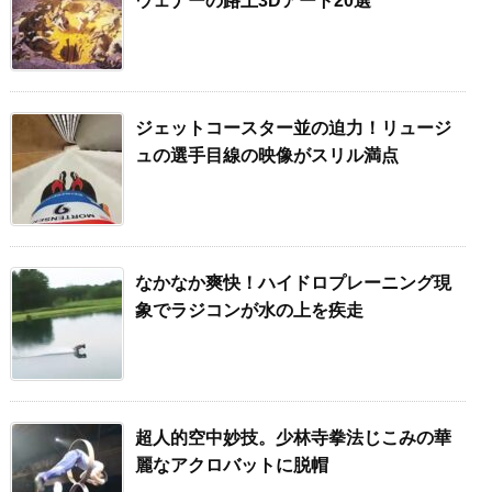
ウェナーの路上3Dアート20選
ジェットコースター並の迫力！リュージ
ュの選手目線の映像がスリル満点
なかなか爽快！ハイドロプレーニング現
象でラジコンが水の上を疾走
超人的空中妙技。少林寺拳法じこみの華
麗なアクロバットに脱帽