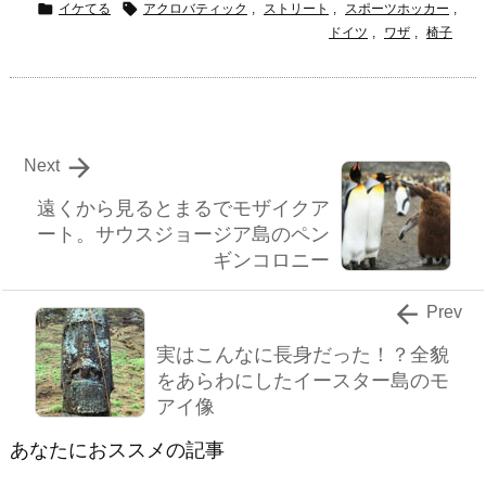


イケてる
アクロバティック
,
ストリート
,
スポーツホッカー
,
ドイツ
,
ワザ
,
椅子

Next
遠くから見るとまるでモザイクア
ート。サウスジョージア島のペン
ギンコロニー

Prev
実はこんなに長身だった！？全貌
をあらわにしたイースター島のモ
アイ像
あなたにおススメの記事