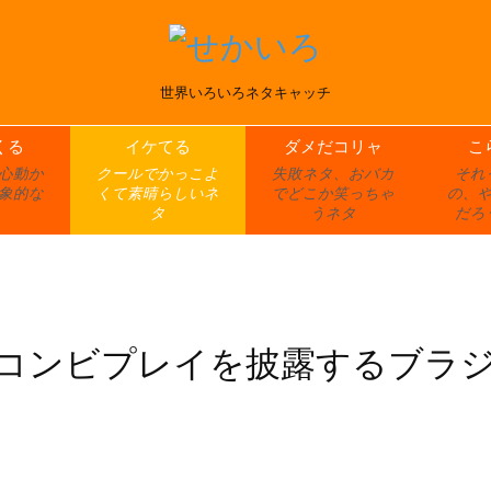
世界いろいろネタキャッチ
くる
イケてる
ダメだコリャ
こ
心動か
クールでかっこよ
失敗ネタ、おバカ
それ
象的な
くて素晴らしいネ
でどこか笑っちゃ
の、
タ
うネタ
だろ
なコンビプレイを披露するブラ