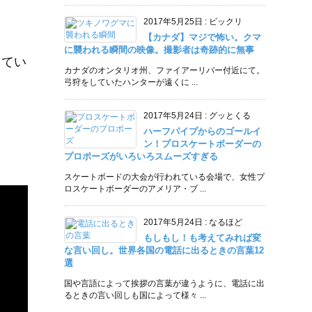
2017年5月25日
:
ビックリ
【カナダ】マジで怖い。クマ
に襲われる瞬間の映像。撮影者は奇跡的に無事
してい
カナダのオンタリオ州、ファイアーリバー付近にて。
弓狩をしていたハンターが遠くに ...
2017年5月24日
:
グッとくる
ハーフパイプからのゴールイ
ン！プロスケートボーダーの
プロポーズがいろいろスムーズすぎる
スケートボードの大会が行われている会場で、女性プ
ロスケートボーダーのアメリア・ブ ...
2017年5月24日
:
なるほど
もしもし！も考えてみれば変
な言い回し。世界各国の電話に出るときの言葉12
選
国や言語によって挨拶の言葉が違うように、電話に出
るときの言い回しも国によって様々 ...