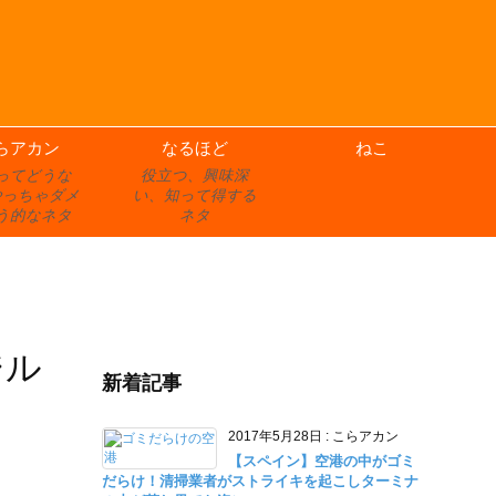
らアカン
なるほど
ねこ
ってどうな
役立つ、興味深
やっちゃダメ
い、知って得する
う的なネタ
ネタ
ジル
新着記事
2017年5月28日
:
こらアカン
【スペイン】空港の中がゴミ
だらけ！清掃業者がストライキを起こしターミナ