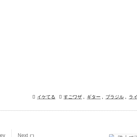

イケてる

すごワザ
,
ギター
,
ブラジル
,
ラ
rev
Next