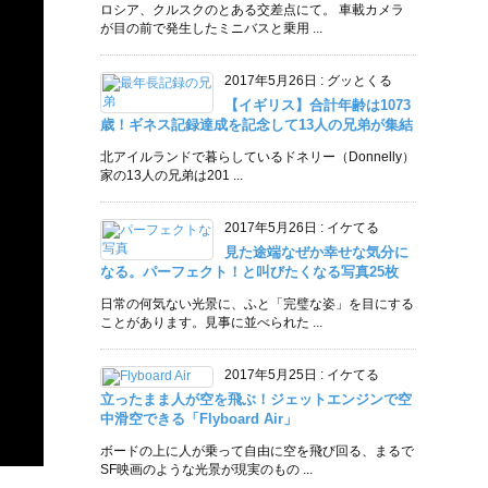
ロシア、クルスクのとある交差点にて。 車載カメラ
が目の前で発生したミニバスと乗用 ...
2017年5月26日
:
グッとくる
【イギリス】合計年齢は1073
歳！ギネス記録達成を記念して13人の兄弟が集結
北アイルランドで暮らしているドネリー（Donnelly）
家の13人の兄弟は201 ...
2017年5月26日
:
イケてる
見た途端なぜか幸せな気分に
なる。パーフェクト！と叫びたくなる写真25枚
日常の何気ない光景に、ふと「完璧な姿」を目にする
ことがあります。見事に並べられた ...
2017年5月25日
:
イケてる
立ったまま人が空を飛ぶ！ジェットエンジンで空
中滑空できる「Flyboard Air」
ボードの上に人が乗って自由に空を飛び回る、まるで
SF映画のような光景が現実のもの ...