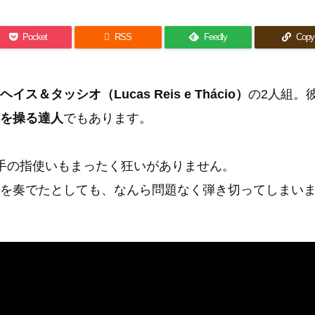
Pocket

RSS
Feedly
Copy
イス＆タッシオ（Lucas Reis e Thácio）
の2人組。
を操る達人
でもあります。
手の指使いもまったく狂いがありません。
を奏でたとしても、なんら問題なく弾き切ってしまい