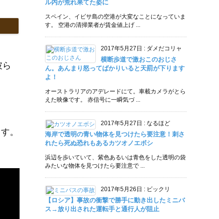
ル内が荒れ果てた姿に
スペイン、イビサ島の空港が大変なことになっていま
す。 空港の清掃業者が賃金値上げ ...
2017年5月27日
:
ダメだコリャ
横断歩道で激おこのおじさ
彼ら
ん。あんまり怒ってばかりいると天罰が下ります
よ！
オーストラリアのアデレードにて。車載カメラがとら
えた映像です。 赤信号に一瞬気づ ...
2017年5月27日
:
なるほど
ます。
海岸で透明の青い物体を見つけたら要注意！刺さ
れたら死ぬ恐れもあるカツオノエボシ
浜辺を歩いていて、紫色あるいは青色をした透明の袋
みたいな物体を見つけたら要注意で ...
2017年5月26日
:
ビックリ
【ロシア】事故の衝撃で勝手に動き出したミニバ
ス→放り出された運転手と通行人が阻止