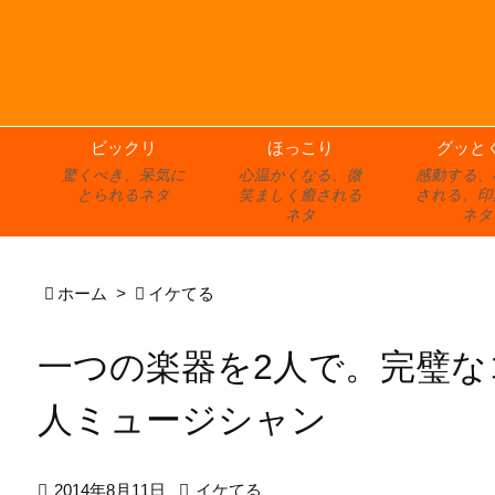
ビックリ
ほっこり
グッと
驚くべき、呆気に
心温かくなる、微
感動する、
とられるネタ
笑ましく癒される
される、印
ネタ
ネタ

ホーム
>

イケてる
一つの楽器を2人で。完璧
人ミュージシャン

2014年8月11日

イケてる