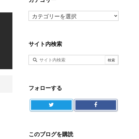
と
カ
め
テ
ゴ
リ
ー
サイト内検索
フォローする
このブログを購読