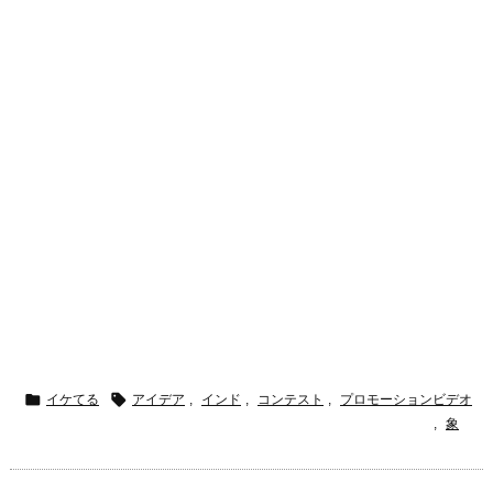


イケてる
アイデア
,
インド
,
コンテスト
,
プロモーションビデオ
,
象