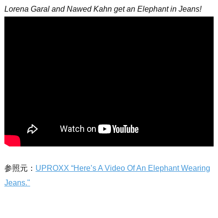
Lorena Garal and Nawed Kahn get an Elephant in Jeans!
参照元：
UPROXX “Here’s A Video Of An Elephant Wearing
Jeans."