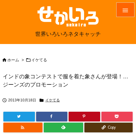

世界いろいろネタキャッチ


ホーム
>
イケてる
インドの象コンテストで服を着た象さんが登場！…
ジーンズのプロモーション


2013年10月18日
イケてる

Copy