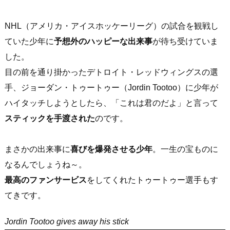
NHL（アメリカ・アイスホッケーリーグ）の試合を観戦し
ていた少年に
予想外のハッピーな出来事
が待ち受けていま
した。
目の前を通り掛かったデトロイト・レッドウィングスの選
手、ジョーダン・トゥートゥー（Jordin Tootoo）に少年が
ハイタッチしようとしたら、「これは君のだよ」と言って
スティックを手渡された
のです。
まさかの出来事に
喜びを爆発させる少年
。一生の宝ものに
なるんでしょうね～。
最高のファンサービス
をしてくれたトゥートゥー選手もす
てきです。
Jordin Tootoo gives away his stick