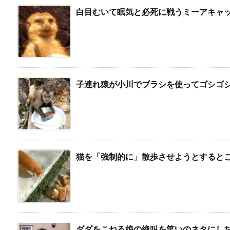
白目むいて眠気と必死に戦うミーアキャ
子連れ猿が小川でブラシを使ってゴシゴ
猫を「強制的に」散歩させようとすると
ダダをこねる娘の絶叫を笑いのネタにし