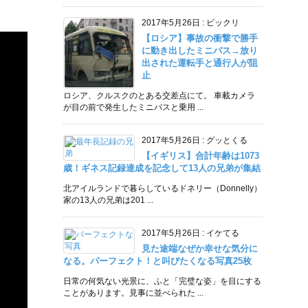
2017年5月26日
:
ビックリ
【ロシア】事故の衝撃で勝手
に動き出したミニバス→放り
出された運転手と通行人が阻
止
ロシア、クルスクのとある交差点にて。 車載カメラ
が目の前で発生したミニバスと乗用 ...
2017年5月26日
:
グッとくる
【イギリス】合計年齢は1073
歳！ギネス記録達成を記念して13人の兄弟が集結
北アイルランドで暮らしているドネリー（Donnelly）
家の13人の兄弟は201 ...
2017年5月26日
:
イケてる
見た途端なぜか幸せな気分に
なる。パーフェクト！と叫びたくなる写真25枚
日常の何気ない光景に、ふと「完璧な姿」を目にする
ことがあります。見事に並べられた ...