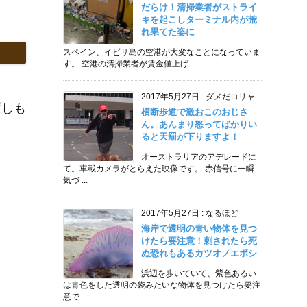
だらけ！清掃業者がストライ
キを起こしターミナル内が荒
れ果てた姿に
スペイン、イビサ島の空港が大変なことになっていま
す。 空港の清掃業者が賃金値上げ ...
2017年5月27日
:
ダメだコリャ
ずしも
横断歩道で激おこのおじさ
ん。あんまり怒ってばかりい
ると天罰が下りますよ！
オーストラリアのアデレードに
て。車載カメラがとらえた映像です。 赤信号に一瞬
気づ ...
2017年5月27日
:
なるほど
海岸で透明の青い物体を見つ
けたら要注意！刺されたら死
ぬ恐れもあるカツオノエボシ
浜辺を歩いていて、紫色あるい
は青色をした透明の袋みたいな物体を見つけたら要注
意で ...