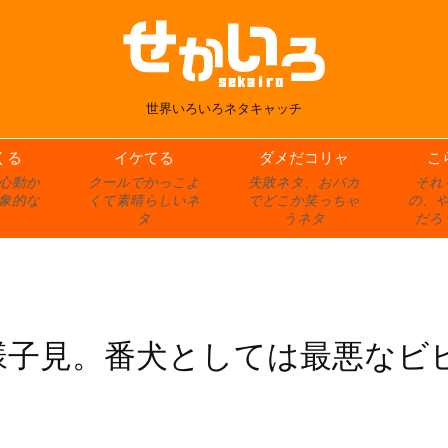
世界いろいろネタキャッチ
くる
イケてる
ダメだコリャ
こ
心動か
クールでかっこよ
失敗ネタ、おバカ
それ
象的な
くて素晴らしいネ
でどこか笑っちゃ
の、
タ
うネタ
だろ
様子見。番犬としては最悪なビ