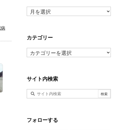
月
ご
と
臆病
の
ま
カテゴリー
と
カ
め
テ
ゴ
リ
ー
サイト内検索
フォローする