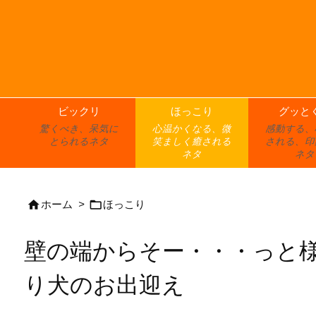
ビックリ
ほっこり
グッと
驚くべき、呆気に
心温かくなる、微
感動する、
とられるネタ
笑ましく癒される
される、印
ネタ
ネタ


ホーム
>
ほっこり
壁の端からそー・・・っと
り犬のお出迎え