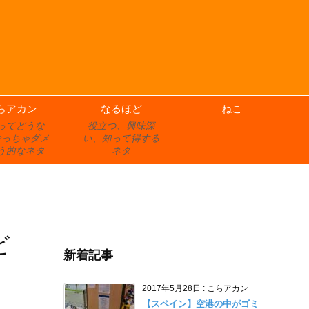
らアカン
なるほど
ねこ
ってどうな
役立つ、興味深
やっちゃダメ
い、知って得する
う的なネタ
ネタ
ビ
新着記事
2017年5月28日
:
こらアカン
【スペイン】空港の中がゴミ