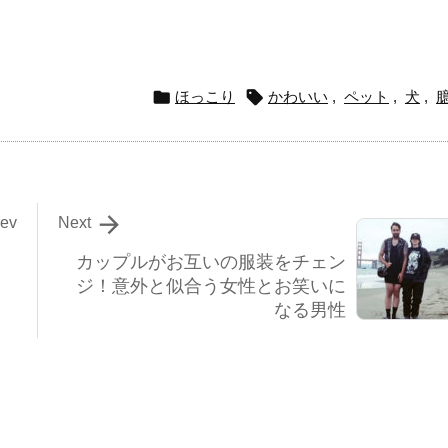


ほっこり
かわいい
,
ペット
,
犬
,

rev
Next
カップルがお互いの服装をチェン
ジ！意外と似合う女性とお笑いに
なる男性