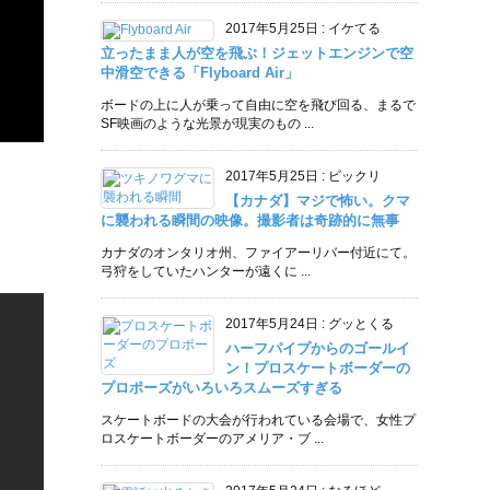
2017年5月25日
:
イケてる
立ったまま人が空を飛ぶ！ジェットエンジンで空
中滑空できる「Flyboard Air」
ボードの上に人が乗って自由に空を飛び回る、まるで
SF映画のような光景が現実のもの ...
2017年5月25日
:
ビックリ
【カナダ】マジで怖い。クマ
に襲われる瞬間の映像。撮影者は奇跡的に無事
カナダのオンタリオ州、ファイアーリバー付近にて。
弓狩をしていたハンターが遠くに ...
2017年5月24日
:
グッとくる
ハーフパイプからのゴールイ
ン！プロスケートボーダーの
プロポーズがいろいろスムーズすぎる
スケートボードの大会が行われている会場で、女性プ
ロスケートボーダーのアメリア・ブ ...