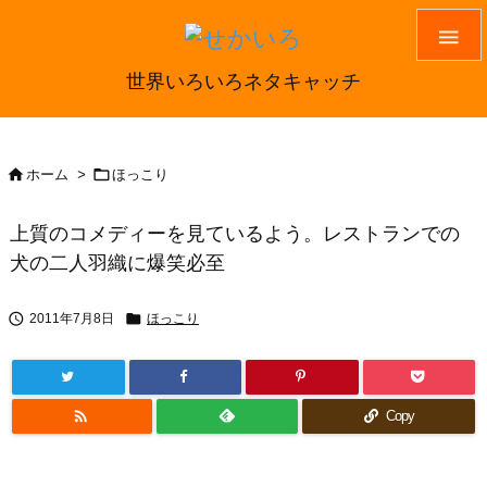

世界いろいろネタキャッチ


ホーム
>
ほっこり
上質のコメディーを見ているよう。レストランでの
犬の二人羽織に爆笑必至


2011年7月8日
ほっこり

Copy