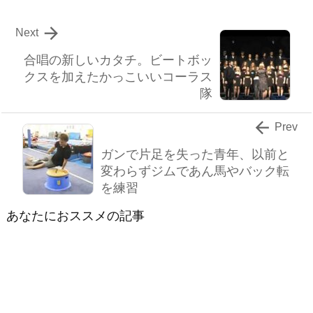

Next
合唱の新しいカタチ。ビートボッ
クスを加えたかっこいいコーラス
隊

Prev
ガンで片足を失った青年、以前と
変わらずジムであん馬やバック転
を練習
あなたにおススメの記事