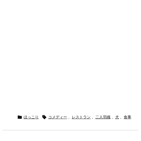


ほっこり
コメディー
,
レストラン
,
二人羽織
,
犬
,
食事