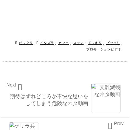

ビックリ

イタズラ
,
カフェ
,
ステマ
,
ドッキリ
,
ビックリ
,
プロモーションビデオ
Next

期待はずれどころか不快な思いを
してしまう危険なネタ動画
Prev
