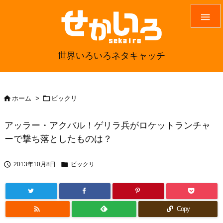

世界いろいろネタキャッチ


ホーム
>
ビックリ
アッラー・アクバル！ゲリラ兵がロケットランチャ
ーで撃ち落としたものは？


2013年10月8日
ビックリ

Copy