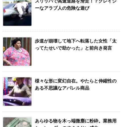
スリッパで高速道路を滑走！？クレイジ
ーなアラブ人の危険な遊び
歩道が崩壊して地下へ転落した女性「太
ってたせいで助かった」と前向き発言
様々な形に変幻自在。やたらと伸縮性の
ある不思議なアパレル商品
あらゆる物を木っ端微塵に粉砕。業務用