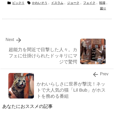


ビックリ
かわいそう
,
イスラム
,
ジョーク
,
フェイク
,
戦場
,
蹴り

Next
超能力を間近で目撃した人々。カ
フェに仕掛けられたドッキリにマ
ジで驚愕

Prev
かわいらしさに世界が撃沈！ネッ
トで大人気の猫「Lil Bub」がホス
トを務める番組
あなたにおススメの記事