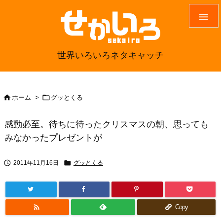

世界いろいろネタキャッチ


ホーム
>
グッとくる
感動必至。待ちに待ったクリスマスの朝、思っても
みなかったプレゼントが


2011年11月16日
グッとくる

Copy