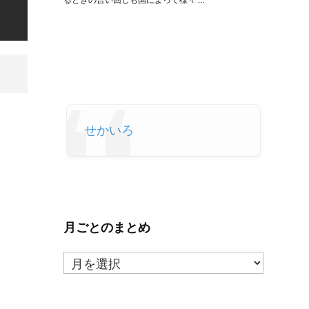
るときの言い回しも国によって様々 ...
せかいろ
月ごとのまとめ
月
ご
と
の