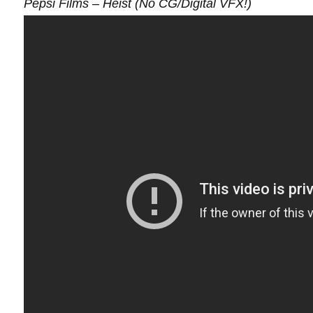
Pepsi Films – Heist (No CG/Digital VFX!)