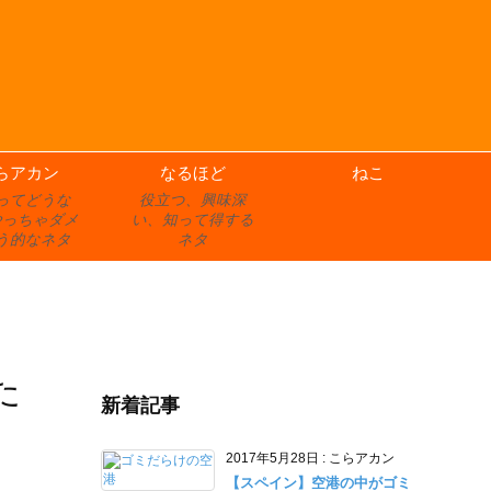
らアカン
なるほど
ねこ
ってどうな
役立つ、興味深
やっちゃダメ
い、知って得する
う的なネタ
ネタ
た
新着記事
2017年5月28日
:
こらアカン
【スペイン】空港の中がゴミ