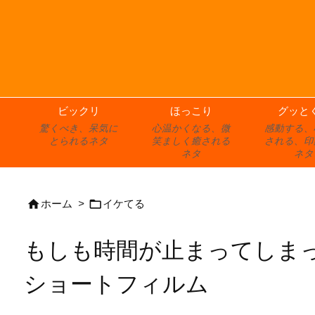
ビックリ
ほっこり
グッと
驚くべき、呆気に
心温かくなる、微
感動する、
とられるネタ
笑ましく癒される
される、印
ネタ
ネタ


ホーム
>
イケてる
もしも時間が止まってしまっ
ショートフィルム