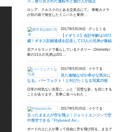
ス→放り出された運転手と通行人が阻止
ロシア、クルスクのとある交差点にて。 車載カメラ
が目の前で発生したミニバスと乗用 ...
2017年5月26日
:
グッとくる
【イギリス】合計年齢は1073
歳！ギネス記録達成を記念して13人の兄弟が集結
北アイルランドで暮らしているドネリー（Donnelly）
家の13人の兄弟は201 ...
2017年5月26日
:
イケてる
見た途端なぜか幸せな気分に
なる。パーフェクト！と叫びたくなる写真25枚
日常の何気ない光景に、ふと「完璧な姿」を目にする
ことがあります。見事に並べられた ...
2017年5月25日
:
イケてる
立ったまま人が空を飛ぶ！ジェットエンジンで空
中滑空できる「Flyboard Air」
ボードの上に人が乗って自由に空を飛び回る、まるで