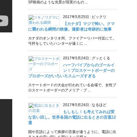
SF映画のような光景が現実のもの ...
2017年5月25日
:
ビックリ
【カナダ】マジで怖い。クマ
に襲われる瞬間の映像。撮影者は奇跡的に無事
カナダのオンタリオ州、ファイアーリバー付近にて。
弓狩をしていたハンターが遠くに ...
2017年5月24日
:
グッとくる
ハーフパイプからのゴールイ
ン！プロスケートボーダーの
プロポーズがいろいろスムーズすぎる
スケートボードの大会が行われている会場で、女性プ
ロスケートボーダーのアメリア・ブ ...
2017年5月24日
:
なるほど
もしもし！も考えてみれば変
な言い回し。世界各国の電話に出るときの言葉12
選
国や言語によって挨拶の言葉が違うように、電話に出