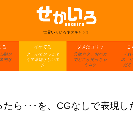
世界いろいろネタキャッチ
くる
イケてる
ダメだコリャ
こ
心動か
クールでかっこよ
失敗ネタ、おバカ
それ
象的な
くて素晴らしいネ
でどこか笑っちゃ
の、
タ
うネタ
だろ
たら･･･を、CGなしで表現し