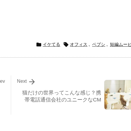


イケてる
オフィス
,
ペプシ
,
短編ムー

rev
Next
猫だけの世界ってこんな感じ？携
帯電話通信会社のユニークなCM