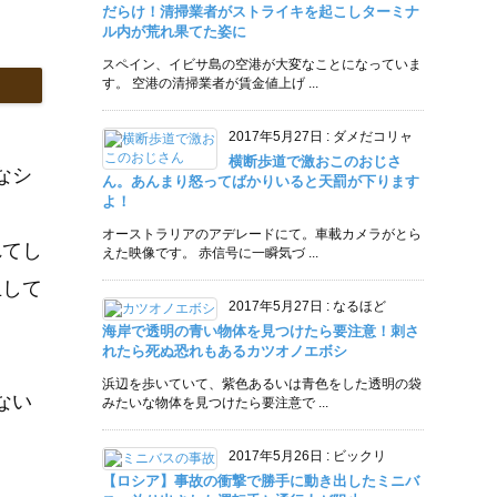
だらけ！清掃業者がストライキを起こしターミナ
ル内が荒れ果てた姿に
スペイン、イビサ島の空港が大変なことになっていま
す。 空港の清掃業者が賃金値上げ ...
2017年5月27日
:
ダメだコリャ
横断歩道で激おこのおじさ
なシ
ん。あんまり怒ってばかりいると天罰が下ります
よ！
オーストラリアのアデレードにて。車載カメラがとら
れてし
えた映像です。 赤信号に一瞬気づ ...
止して
2017年5月27日
:
なるほど
海岸で透明の青い物体を見つけたら要注意！刺さ
れたら死ぬ恐れもあるカツオノエボシ
浜辺を歩いていて、紫色あるいは青色をした透明の袋
ない
みたいな物体を見つけたら要注意で ...
2017年5月26日
:
ビックリ
【ロシア】事故の衝撃で勝手に動き出したミニバ