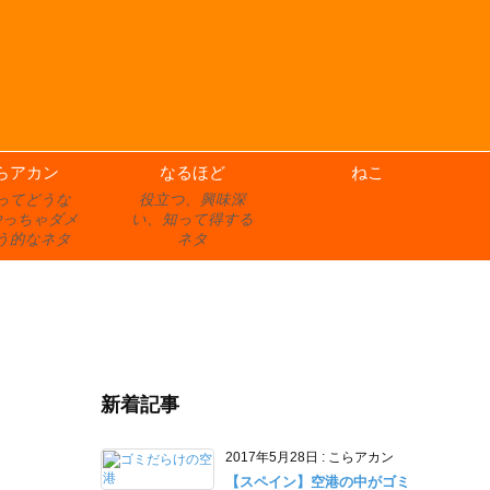
らアカン
なるほど
ねこ
ってどうな
役立つ、興味深
やっちゃダメ
い、知って得する
う的なネタ
ネタ
新着記事
2017年5月28日
:
こらアカン
【スペイン】空港の中がゴミ