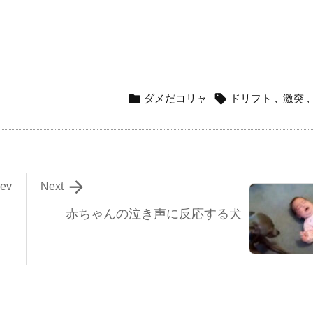


ダメだコリャ
ドリフト
,
激突
,

rev
Next
赤ちゃんの泣き声に反応する犬