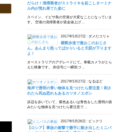
だらけ！清掃業者がストライキを起こしターミナ
ル内が荒れ果てた姿に
スペイン、イビサ島の空港が大変なことになっていま
す。 空港の清掃業者が賃金値上げ ...
2017年5月27日
:
ダメだコリャ
横断歩道で激おこのおじさ
ん。あんまり怒ってばかりいると天罰が下ります
よ！
オーストラリアのアデレードにて。車載カメラがとら
えた映像です。 赤信号に一瞬気づ ...
2017年5月27日
:
なるほど
海岸で透明の青い物体を見つけたら要注意！刺さ
れたら死ぬ恐れもあるカツオノエボシ
浜辺を歩いていて、紫色あるいは青色をした透明の袋
みたいな物体を見つけたら要注意で ...
2017年5月26日
:
ビックリ
【ロシア】事故の衝撃で勝手に動き出したミニバ