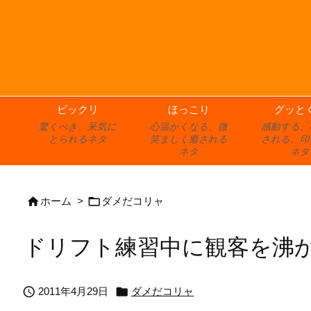
ビックリ
ほっこり
グッと
驚くべき、呆気に
心温かくなる、微
感動する、
とられるネタ
笑ましく癒される
される、印
ネタ
ネタ


ホーム
>
ダメだコリャ
ドリフト練習中に観客を沸


2011年4月29日
ダメだコリャ