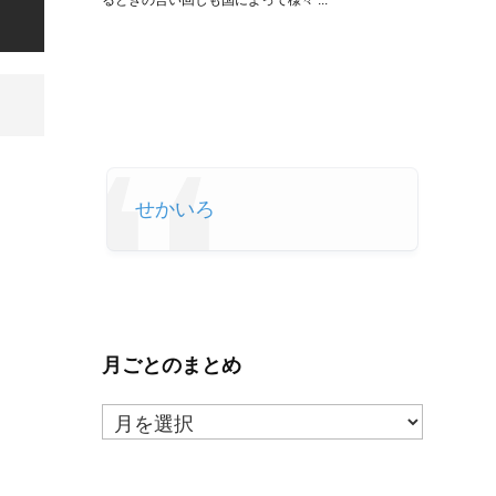
るときの言い回しも国によって様々 ...
せかいろ
月ごとのまとめ
月
ご
と
の