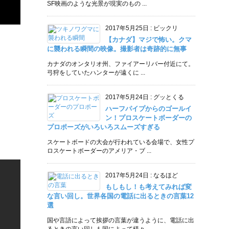
SF映画のような光景が現実のもの ...
2017年5月25日
:
ビックリ
【カナダ】マジで怖い。クマ
に襲われる瞬間の映像。撮影者は奇跡的に無事
カナダのオンタリオ州、ファイアーリバー付近にて。
弓狩をしていたハンターが遠くに ...
2017年5月24日
:
グッとくる
ハーフパイプからのゴールイ
ン！プロスケートボーダーの
プロポーズがいろいろスムーズすぎる
スケートボードの大会が行われている会場で、女性プ
ロスケートボーダーのアメリア・ブ ...
2017年5月24日
:
なるほど
もしもし！も考えてみれば変
な言い回し。世界各国の電話に出るときの言葉12
選
国や言語によって挨拶の言葉が違うように、電話に出