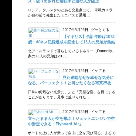
ス→放り出された運転手と通行人が阻止
ロシア、クルスクのとある交差点にて。 車載カメラ
が目の前で発生したミニバスと乗用 ...
2017年5月26日
:
グッとくる
【イギリス】合計年齢は1073
歳！ギネス記録達成を記念して13人の兄弟が集結
北アイルランドで暮らしているドネリー（Donnelly）
家の13人の兄弟は201 ...
2017年5月26日
:
イケてる
見た途端なぜか幸せな気分に
なる。パーフェクト！と叫びたくなる写真25枚
日常の何気ない光景に、ふと「完璧な姿」を目にする
ことがあります。見事に並べられた ...
2017年5月25日
:
イケてる
立ったまま人が空を飛ぶ！ジェットエンジンで空
中滑空できる「Flyboard Air」
ボードの上に人が乗って自由に空を飛び回る、まるで