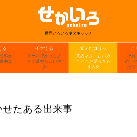
世界いろいろネタキャッチ
くる
イケてる
ダメだコリャ
こ
心動か
クールでかっこよ
失敗ネタ、おバカ
それ
象的な
くて素晴らしいネ
でどこか笑っちゃ
の、
タ
うネタ
だろ
かせたある出来事