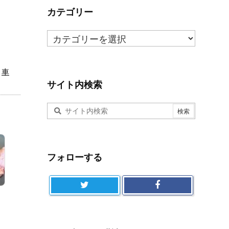
ま
カテゴリー
と
カ
め
テ
ゴ
車
リ
ー
サイト内検索
フォローする