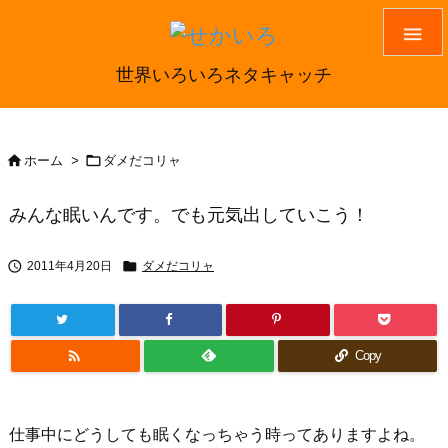

世界いろいろネタキャッチ


ホーム
>
ダメだコリャ
みんな眠いんです。でも元気出していこう！


2011年4月20日
ダメだコリャ

Copy
仕事中にどうしても眠くなっちゃう時ってありますよね。