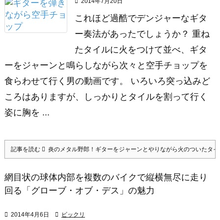

2014年7月20日
これほど過酷でデンジャーなギタ
ー奏法があったでしょうか？ 重ね
たタイルに火をつけて並べ、ギタ
ーをジャーンと鳴らしながら次々と空手チョップを
食らわせて行く男の動画です。 いろいろ突っ込みど
ころはありますが、しっかりとタイルを割って行く
姿に胸を ...
記事を読む
炎のメタル野郎！ギターをジャーンとやりながら火のついたタイ
網目状の球体内部を複数のバイクで縦横無尽に走り
回る「グローブ・オブ・デス」の魅力

2014年4月6日

ビックリ