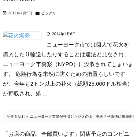


2011年7月5日
ビックリ

2014年1月6日
ニューヨーク市では個人で花火を
購入したり輸送したりすることは違法と見なされ、
ニューヨーク市警察（NYPD）に没収されてしまいま
す。 危険行為を未然に防ぐための措置らしいです
が、今年も2トン以上の花火（総額25,000ドル相当）
が押収され、処 ...
記事を読む
ニューヨーク市警が押収した花火の山、発火させ豪快に爆発処分
「お店の商品、全部買います」閉店予定のコンビニ