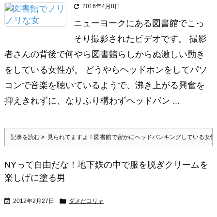

2016年4月8日
ニューヨークにある図書館でこっ
そり撮影されたビデオです。 撮影
者さんの背後で何やら図書館らしからぬ激しい動き
をしている女性が。 どうやらヘッドホンをしてパソ
コンで音楽を聴いているようで、沸き上がる興奮を
抑えきれずに、なりふり構わずヘッドバン ...
記事を読む
見られてますよ！図書館で密かにヘッドバンキングしている女性
NYって自由だな！地下鉄の中で服を脱ぎクリームを
楽しげに塗る男


2012年2月27日
ダメだコリャ