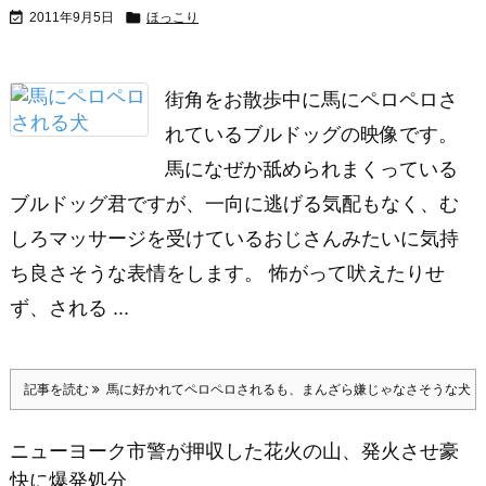


2011年9月5日
ほっこり
街角をお散歩中に馬にペロペロさ
れているブルドッグの映像です。
馬になぜか舐められまくっている
ブルドッグ君ですが、一向に逃げる気配もなく、む
しろマッサージを受けているおじさんみたいに気持
ち良さそうな表情をします。 怖がって吠えたりせ
ず、される ...
記事を読む
馬に好かれてペロペロされるも、まんざら嫌じゃなさそうな犬
ニューヨーク市警が押収した花火の山、発火させ豪
快に爆発処分