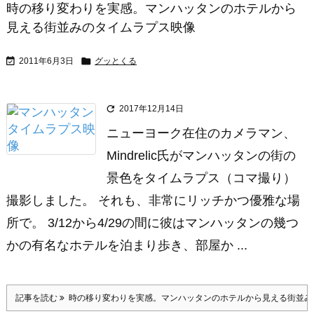
時の移り変わりを実感。マンハッタンのホテルから
見える街並みのタイムラプス映像


2011年6月3日
グッとくる

2017年12月14日
ニューヨーク在住のカメラマン、
Mindrelic氏がマンハッタンの街の
景色をタイムラプス（コマ撮り）
撮影しました。 それも、非常にリッチかつ優雅な場
所で。 3/12から4/29の間に彼はマンハッタンの幾つ
かの有名なホテルを泊まり歩き、部屋か ...
記事を読む
時の移り変わりを実感。マンハッタンのホテルから見える街並み