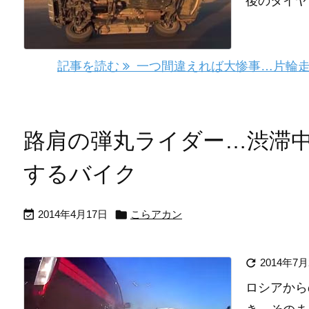
後のタイヤ
記事を読む
一つ間違えれば大惨事…片輪走
路肩の弾丸ライダー…渋滞
するバイク


2014年4月17日
こらアカン

2014年7月
ロシアから