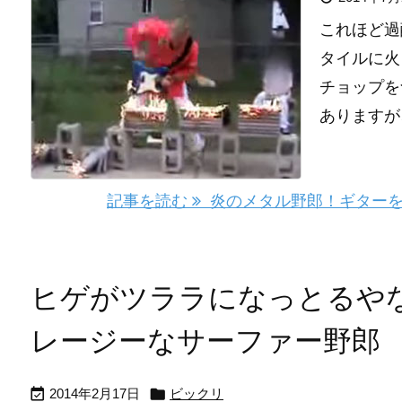
これほど過
タイルに火
チョップを
ありますが
記事を読む
炎のメタル野郎！ギターを
ヒゲがツララになっとるや
レージーなサーファー野郎


2014年2月17日
ビックリ