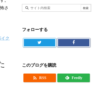
す。
怖さ
フォローする
バイク
た
このブログを購読

RSS
Feedly