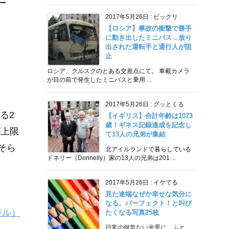
す
2017年5月26日
:
ビックリ
【ロシア】事故の衝撃で勝手
に動き出したミニバス→放り
出された運転手と通行人が阻
止
ロシア、クルスクのとある交差点にて。 車載カメラ
が目の前で発生したミニバスと乗用 ...
2017年5月26日
:
グッとくる
る2
【イギリス】合計年齢は1073
歳！ギネス記録達成を記念し
が上限
て13人の兄弟が集結
おそら
北アイルランドで暮らしている
ドネリー（Donnelly）家の13人の兄弟は201 ...
2017年5月26日
:
イケてる
見た途端なぜか幸せな気分に
なる。パーフェクト！と叫び
ジル）
たくなる写真25枚
日常の何気ない光景に、ふと