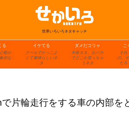
世界いろいろネタキャッチ
くる
イケてる
ダメだコリャ
こ
心動か
クールでかっこよ
失敗ネタ、おバカ
それ
象的な
くて素晴らしいネ
でどこか笑っちゃ
の、
タ
うネタ
だろ
kmで片輪走行をする車の内部を