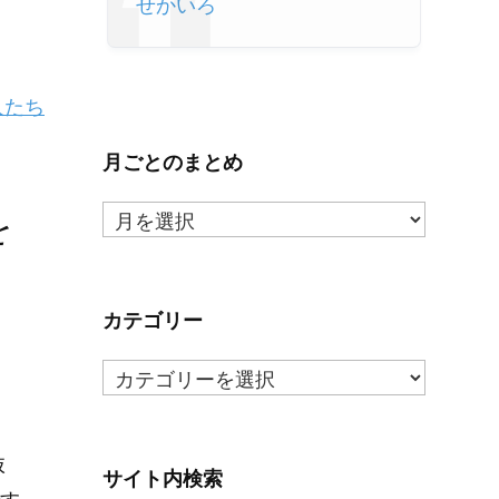
せかいろ
人たち
月ごとのまとめ
月
を
ご
と
の
ま
カテゴリー
と
カ
め
テ
ゴ
リ
抜
ー
サイト内検索