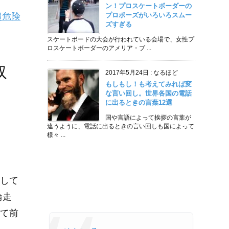
ン！プロスケートボーダーの
超危険
プロポーズがいろいろスムー
ズすぎる
スケートボードの大会が行われている会場で、女性プ
ロスケートボーダーのアメリア・ブ ...
取
2017年5月24日
:
なるほど
もしもし！も考えてみれば変
な言い回し。世界各国の電話
に出るときの言葉12選
国や言語によって挨拶の言葉が
違うように、電話に出るときの言い回しも国によって
様々 ...
して
輪走
て前