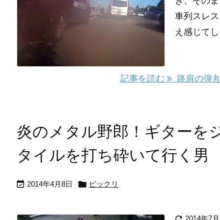
き、そのま
車列スレス
え感じてし
記事を読む
路肩の弾丸
炎のメタル野郎！ギターを
タイルを打ち砕いて行く男


2014年4月8日
ビックリ

2014年7月