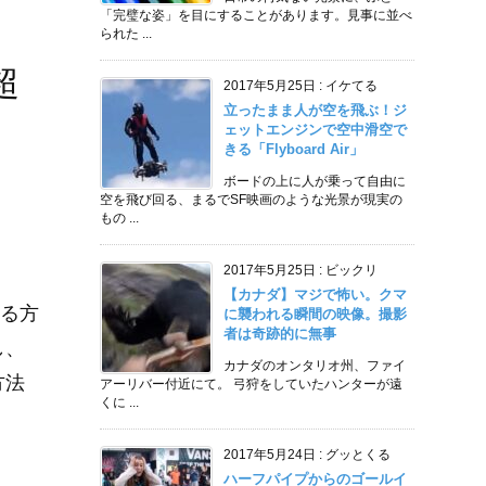
「完璧な姿」を目にすることがあります。見事に並べ
られた ...
超
2017年5月25日
:
イケてる
立ったまま人が空を飛ぶ！ジ
ェットエンジンで空中滑空で
きる「Flyboard Air」
ボードの上に人が乗って自由に
空を飛び回る、まるでSF映画のような光景が現実の
もの ...
2017年5月25日
:
ビックリ
【カナダ】マジで怖い。クマ
る方
に襲われる瞬間の映像。撮影
者は奇跡的に無事
し、
カナダのオンタリオ州、ファイ
方法
アーリバー付近にて。 弓狩をしていたハンターが遠
くに ...
2017年5月24日
:
グッとくる
ハーフパイプからのゴールイ