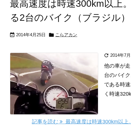
最高速度は時速300km以
る2台のバイク（ブラジル）


2014年4月25日
こらアカン

2014年7月
他の車が走
台のバイク
である時速2
く時速320k
記事を読む
最高速度は時速300km以