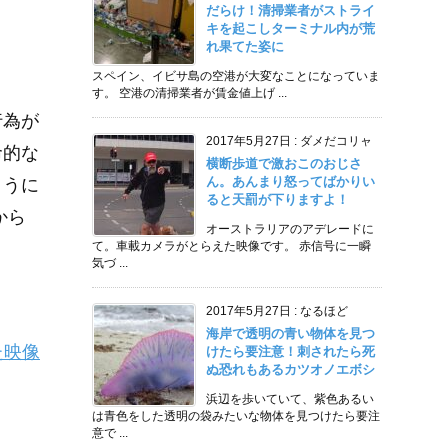
だらけ！清掃業者がストライ
キを起こしターミナル内が荒
れ果てた姿に
スペイン、イビサ島の空港が大変なことになっていま
す。 空港の清掃業者が賃金値上げ ...
行為が
2017年5月27日
:
ダメだコリャ
命的な
横断歩道で激おこのおじさ
ん。あんまり怒ってばかりい
ように
ると天罰が下りますよ！
から
オーストラリアのアデレードに
て。車載カメラがとらえた映像です。 赤信号に一瞬
気づ ...
2017年5月27日
:
なるほど
海岸で透明の青い物体を見つ
た映像
けたら要注意！刺されたら死
ぬ恐れもあるカツオノエボシ
浜辺を歩いていて、紫色あるい
は青色をした透明の袋みたいな物体を見つけたら要注
意で ...