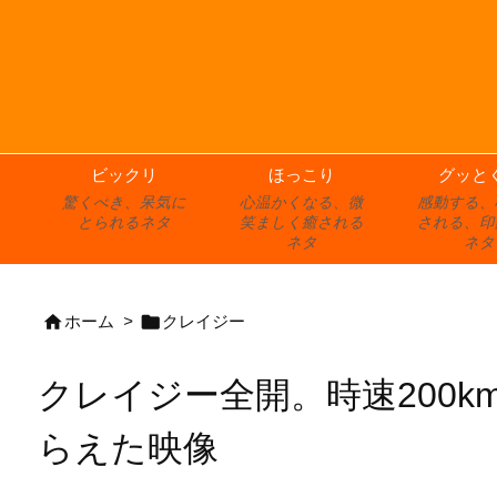
ビックリ
ほっこり
グッと
驚くべき、呆気に
心温かくなる、微
感動する、
とられるネタ
笑ましく癒される
される、印
ネタ
ネタ


ホーム
>
クレイジー
クレイジー全開。時速200
らえた映像