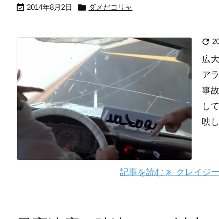


2014年8月2日
ダメだコリャ

2
広
ア
事
して
映した
記事を読む
クレイジー