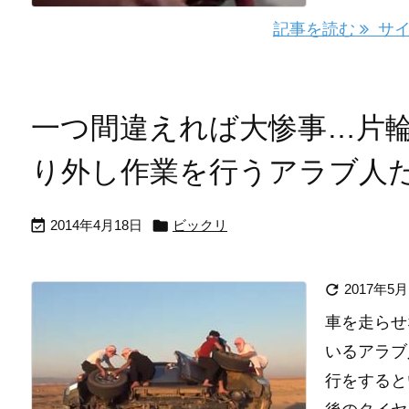
記事を読む
サイ
一つ間違えれば大惨事…片
り外し作業を行うアラブ人


2014年4月18日
ビックリ

2017年5月
車を走らせ
いるアラブ
行をすると