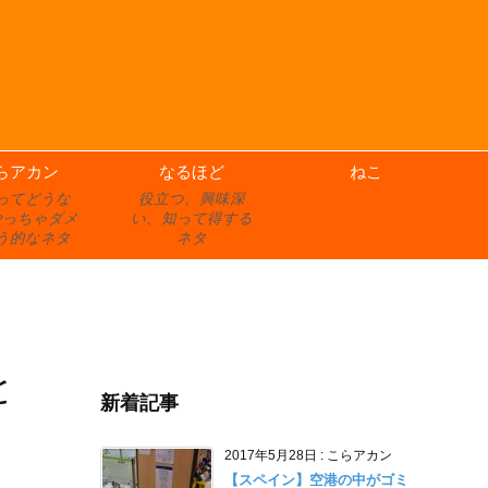
らアカン
なるほど
ねこ
ってどうな
役立つ、興味深
やっちゃダメ
い、知って得する
う的なネタ
ネタ
と
新着記事
2017年5月28日
:
こらアカン
【スペイン】空港の中がゴミ