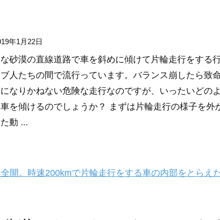
019年1月22日
大な砂漠の直線道路で車を斜めに傾けて片輪走行をする
ラブ人たちの間で流行っています。バランス崩したら致
故になりかねない危険な走行なのですが、いったいどの
車を傾けるのでしょうか？ まずは片輪走行の様子を外
動 ...
全開。時速200kmで片輪走行をする車の内部をとらえ