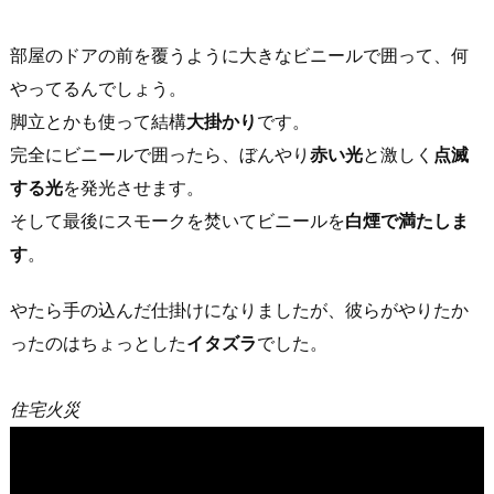
部屋のドアの前を覆うように大きなビニールで囲って、何
やってるんでしょう。
脚立とかも使って結構
大掛かり
です。
完全にビニールで囲ったら、ぼんやり
赤い光
と激しく
点滅
する光
を発光させます。
そして最後にスモークを焚いてビニールを
白煙で満たしま
す
。
やたら手の込んだ仕掛けになりましたが、彼らがやりたか
ったのはちょっとした
イタズラ
でした。
住宅火災