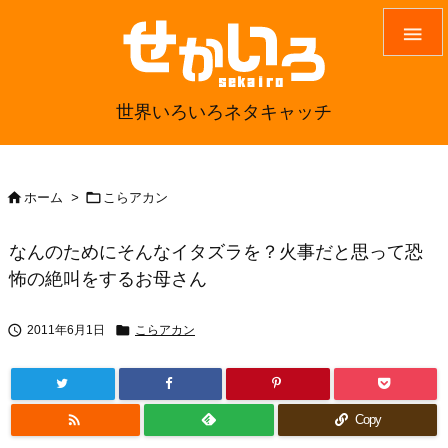

世界いろいろネタキャッチ


ホーム
>
こらアカン
なんのためにそんなイタズラを？火事だと思って恐
怖の絶叫をするお母さん


2011年6月1日
こらアカン

Copy