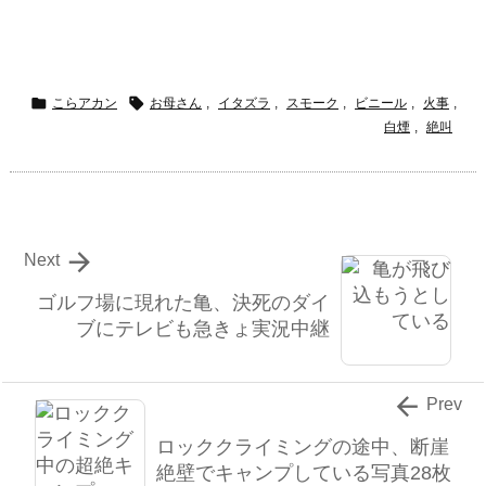


こらアカン
お母さん
,
イタズラ
,
スモーク
,
ビニール
,
火事
,
白煙
,
絶叫

Next
ゴルフ場に現れた亀、決死のダイ
ブにテレビも急きょ実況中継

Prev
ロッククライミングの途中、断崖
絶壁でキャンプしている写真28枚