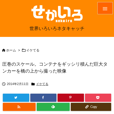

世界いろいろネタキャッチ


ホーム
>
イケてる
圧巻のスケール。コンテナをギッシリ積んだ巨大タ
ンカーを橋の上から撮った映像


2014年2月11日
イケてる

Copy