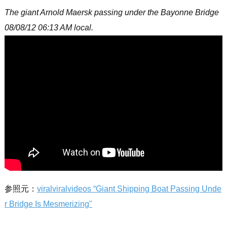
The giant Arnold Maersk passing under the Bayonne Bridge
08/08/12 06:13 AM local.
参照元：
viralviralvideos “Giant Shipping Boat Passing Unde
r Bridge Is Mesmerizing"