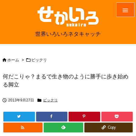

世界いろいろネタキャッチ


ホーム
>
ビックリ
何だこりゃ？まるで生き物のように勝手に歩き始め
る脚立


2013年9月27日
ビックリ

Copy