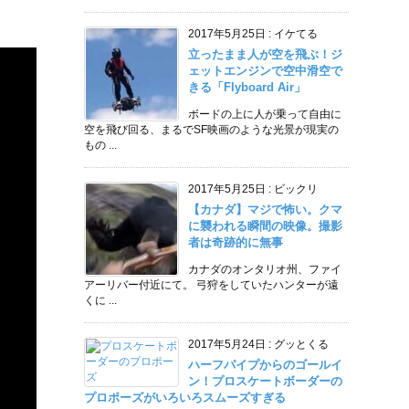
2017年5月25日
:
イケてる
立ったまま人が空を飛ぶ！ジ
ェットエンジンで空中滑空で
きる「Flyboard Air」
ボードの上に人が乗って自由に
空を飛び回る、まるでSF映画のような光景が現実の
もの ...
2017年5月25日
:
ビックリ
【カナダ】マジで怖い。クマ
に襲われる瞬間の映像。撮影
者は奇跡的に無事
カナダのオンタリオ州、ファイ
アーリバー付近にて。 弓狩をしていたハンターが遠
くに ...
2017年5月24日
:
グッとくる
ハーフパイプからのゴールイ
ン！プロスケートボーダーの
プロポーズがいろいろスムーズすぎる