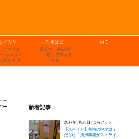
らアカン
なるほど
ねこ
ってどうな
役立つ、興味深
やっちゃダメ
い、知って得する
う的なネタ
ネタ
に
新着記事
2017年5月28日
:
こらアカン
【スペイン】空港の中がゴミ
だらけ！清掃業者がストライ