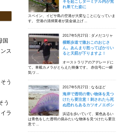
キを起こしターミナル内が荒
れ果てた姿に
スペイン、イビサ島の空港が大変なことになっていま
す。 空港の清掃業者が賃金値上げ ...
2017年5月27日
:
ダメだコリャ
母国
横断歩道で激おこのおじさ
ん。あんまり怒ってばかりい
ランス
ると天罰が下りますよ！
オーストラリアのアデレードに
て。車載カメラがとらえた映像です。 赤信号に一瞬
気づ ...
たそう
2017年5月27日
:
なるほど
海岸で透明の青い物体を見つ
けたら要注意！刺されたら死
そう
ぬ恐れもあるカツオノエボシ
もイラ
浜辺を歩いていて、紫色あるい
は青色をした透明の袋みたいな物体を見つけたら要注
意で ...