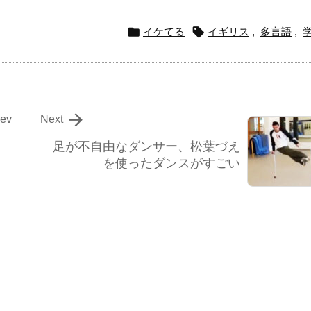


イケてる
イギリス
,
多言語
,

rev
Next
足が不自由なダンサー、松葉づえ
を使ったダンスがすごい