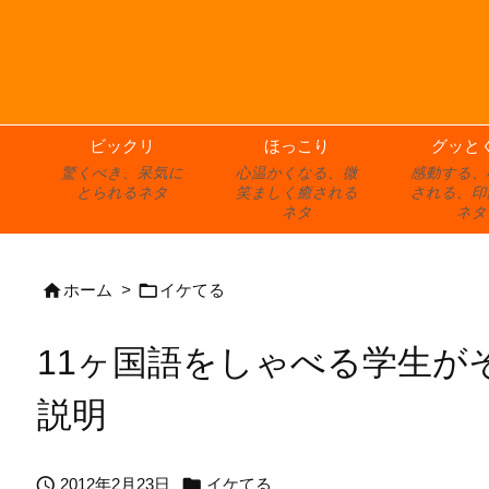
ビックリ
ほっこり
グッと
驚くべき、呆気に
心温かくなる、微
感動する、
とられるネタ
笑ましく癒される
される、印
ネタ
ネタ


ホーム
>
イケてる
11ヶ国語をしゃべる学生が
説明


2012年2月23日
イケてる