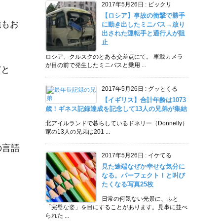
2017年5月26日
:
ビックリ
【ロシア】事故の衝撃で勝手
強もお
に動き出したミニバス→放り
出された運転手と通行人が阻
止
ロシア、クルスクのとある交差点にて。 車載カメラ
が目の前で発生したミニバスと乗用 ...
だと
2017年5月26日
:
グッとくる
【イギリス】合計年齢は1073
歳！ギネス記録達成を記念して13人の兄弟が集結
北アイルランドで暮らしているドネリー（Donnelly）
家の13人の兄弟は201 ...
の言語
2017年5月26日
:
イケてる
見た途端なぜか幸せな気分に
なる。パーフェクト！と叫び
たくなる写真25枚
日常の何気ない光景に、ふと
「完璧な姿」を目にすることがあります。見事に並べ
られた ...