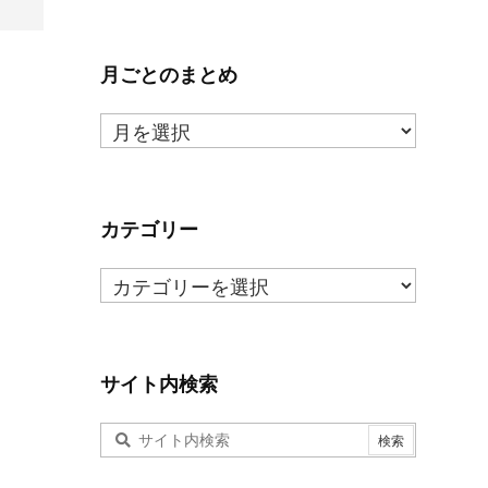
月ごとのまとめ
月
ご
と
の
ま
カテゴリー
と
カ
め
テ
ゴ
リ
ー
サイト内検索