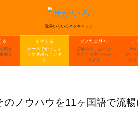
世界いろいろネタキャッチ
くる
イケてる
ダメだコリャ
こ
心動か
クールでかっこよ
失敗ネタ、おバカ
それ
象的な
くて素晴らしいネ
でどこか笑っちゃ
の、
タ
うネタ
だろ
そのノウハウを11ヶ国語で流暢