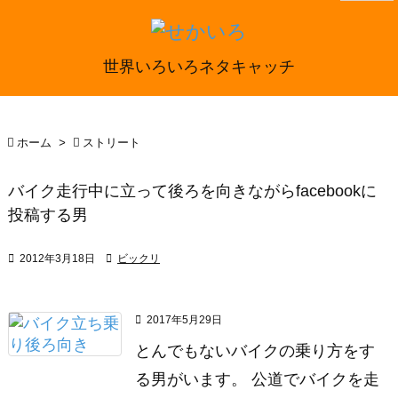
世界いろいろネタキャッチ

ホーム
>

ストリート
バイク走行中に立って後ろを向きながらfacebookに
投稿する男

2012年3月18日

ビックリ

2017年5月29日
とんでもないバイクの乗り方をす
る男がいます。 公道でバイクを走