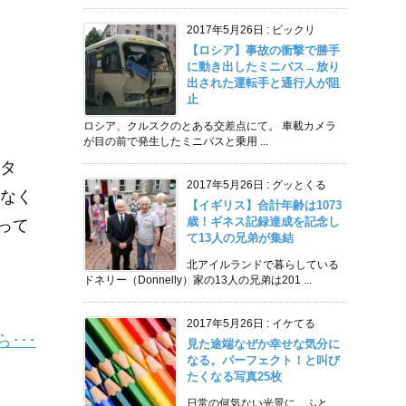
2017年5月26日
:
ビックリ
【ロシア】事故の衝撃で勝手
に動き出したミニバス→放り
出された運転手と通行人が阻
止
ロシア、クルスクのとある交差点にて。 車載カメラ
が目の前で発生したミニバスと乗用 ...
タ
2017年5月26日
:
グッとくる
なく
【イギリス】合計年齢は1073
歳！ギネス記録達成を記念し
って
て13人の兄弟が集結
北アイルランドで暮らしている
ドネリー（Donnelly）家の13人の兄弟は201 ...
2017年5月26日
:
イケてる
･･･
見た途端なぜか幸せな気分に
なる。パーフェクト！と叫び
たくなる写真25枚
日常の何気ない光景に、ふと