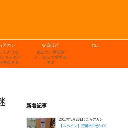
らアカン
なるほど
ねこ
ってどうな
役立つ、興味深
やっちゃダメ
い、知って得する
う的なネタ
ネタ
迷
新着記事
2017年5月28日
:
こらアカン
【スペイン】空港の中がゴミ