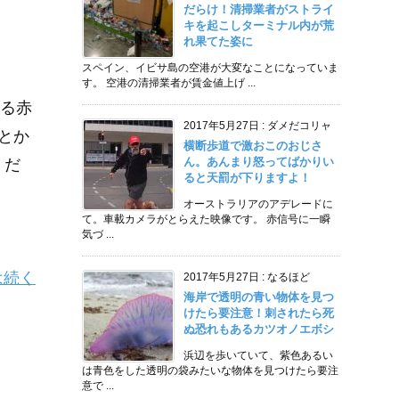
だらけ！清掃業者がストライ
キを起こしターミナル内が荒
れ果てた姿に
スペイン、イビサ島の空港が大変なことになっていま
す。 空港の清掃業者が賃金値上げ ...
る赤
2017年5月27日
:
ダメだコリャ
とか
横断歩道で激おこのおじさ
ん。あんまり怒ってばかりい
 だ
ると天罰が下りますよ！
オーストラリアのアデレードに
て。車載カメラがとらえた映像です。 赤信号に一瞬
気づ ...
は続く
2017年5月27日
:
なるほど
海岸で透明の青い物体を見つ
けたら要注意！刺されたら死
ぬ恐れもあるカツオノエボシ
浜辺を歩いていて、紫色あるい
は青色をした透明の袋みたいな物体を見つけたら要注
意で ...