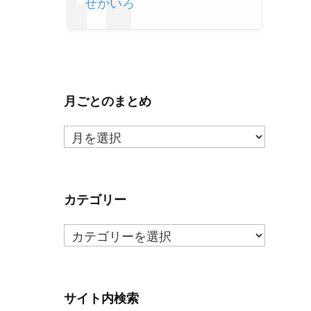
せかいろ
月ごとのまとめ
月
ご
と
の
ま
カテゴリー
と
カ
め
テ
ゴ
リ
ー
サイト内検索