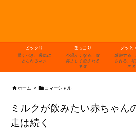
ビックリ
ほっこり
グッと
驚くべき、呆気に
心温かくなる、微
感動する、
とられるネタ
笑ましく癒される
される、印
ネタ
ネタ


ホーム
>
コマーシャル
ミルクが飲みたい赤ちゃん
走は続く