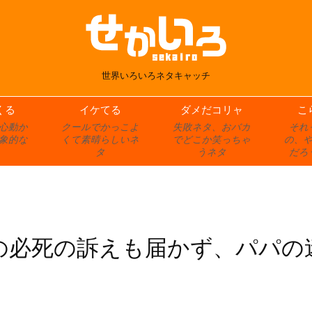
世界いろいろネタキャッチ
くる
イケてる
ダメだコリャ
こ
心動か
クールでかっこよ
失敗ネタ、おバカ
それ
象的な
くて素晴らしいネ
でどこか笑っちゃ
の、
タ
うネタ
だろ
の必死の訴えも届かず、パパの