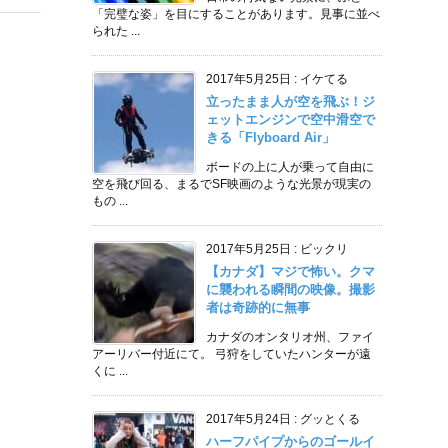
「完璧な姿」を目にすることがあります。見事に並べ
られた ...
2017年5月25日
:
イケてる
立ったまま人が空を飛ぶ！ジ
ェットエンジンで空中滑空で
きる「Flyboard Air」
ボードの上に人が乗って自由に
空を飛び回る、まるでSF映画のような光景が現実の
もの ...
2017年5月25日
:
ビックリ
【カナダ】マジで怖い。クマ
に襲われる瞬間の映像。撮影
者は奇跡的に無事
カナダのオンタリオ州、ファイ
アーリバー付近にて。 弓狩をしていたハンターが遠
くに ...
2017年5月24日
:
グッとくる
ハーフパイプからのゴールイ