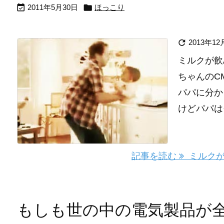


2011年5月30日
ほっこり

2013年12
ミルクが飲
ちゃんのC
パパに分か
けどパパは
記事を読む
ミルクが
もしも世の中の電気製品が