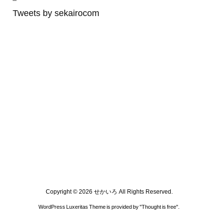
Tweets by sekairocom
Copyright ©
2026
せかいろ
All Rights Reserved.
WordPress Luxeritas Theme is provided by "
Thought is free
".