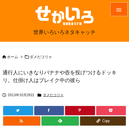

世界いろいろネタキャッチ


ホーム
>
ダメだコリャ
通行人にいきなりバナナや壺を投げつけるドッキ
リ。仕掛け人はブレイク中の彼ら


2013年10月26日
ダメだコリャ

Copy