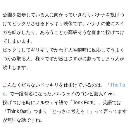
公園を散歩している人に向かっていきなりバナナを投げつ
けてビックリさせるドッキリ映像です。バナナの他にスイ
カを転がしたり、あろうことか高級そうな壺まで投げつけ
てしまいます。
ビックリしてギリギリでかわす人や瞬時に反応してうまく
つかみ取る人。様々ですが壺はさすがに割ってしまう人が
続出します。
こんなくだらないドッキリを仕掛けているのは、「
The Fo
x
」で一躍有名になったノルウェイのコンビ芸人Ylvis。
投げつける時にノルウェイ語で「Tenk Fort!」、英語では
「Think fast!」つまり「とっさに考えろ！」って言ってます
が無理な話ですね。