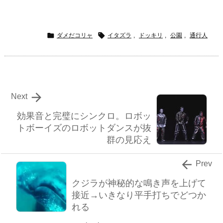


ダメだコリャ
イタズラ
,
ドッキリ
,
公園
,
通行人

Next
効果音と完璧にシンクロ。ロボッ
トボーイズのロボットダンスが抜
群の見応え

Prev
クジラが神秘的な鳴き声を上げて
接近→いきなり平手打ちでどつか
れる