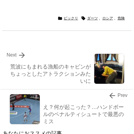


ビックリ
ダーツ
,
ロシア
,
危険

Next
荒波にもまれる漁船のキャビンが
ちょっとしたアトラクションみた
いに

Prev
え？何が起こった？…ハンドボー
ルのペナルティシュートで最悪の
ミス
あなたにおススメの記事