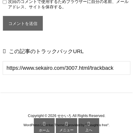
次回のコメントで使用するためブラウザーに自分の名前、メール
アドレス、サイトを保存する。

この記事のトラックバックURL
Copyright ©
2026
せかいろ
All Rights Reserved.



WordPress Luxeritas Theme is provided by "
Thought is free
".
メニュー
上へ
ホーム