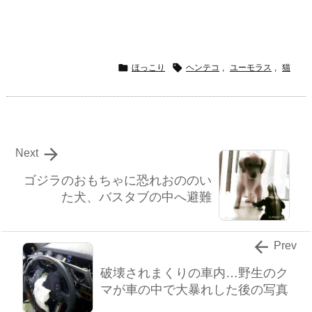


ほっこり
ヘンテコ
,
ユーモラス
,
猫

Next
ゴジラのおもちゃに恐れおののい
た犬、バスタブの中へ避難

Prev
破壊されまくりの車内…野生のク
マが車の中で大暴れした後の写真