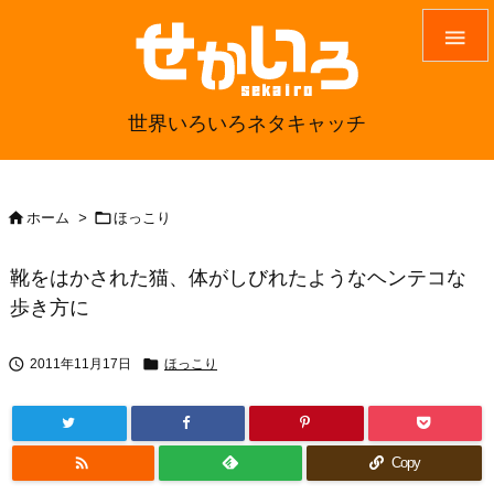

世界いろいろネタキャッチ


ホーム
>
ほっこり
靴をはかされた猫、体がしびれたようなヘンテコな
歩き方に


2011年11月17日
ほっこり

Copy