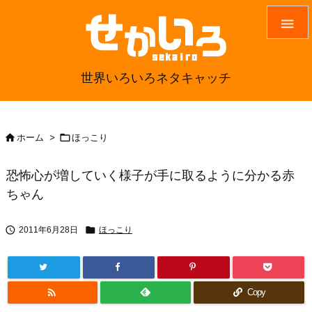

世界いろいろネタキャッチ


ホーム
>
ほっこり
恐怖心が増していく様子が手に取るように分かる赤
ちゃん


2011年6月28日
ほっこり

Copy