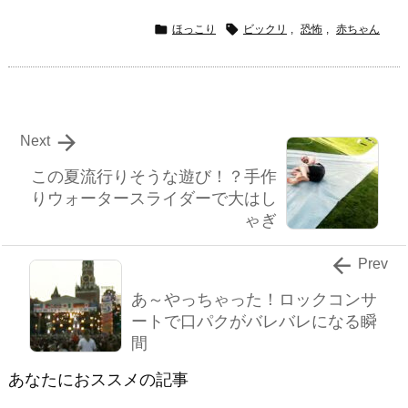


ほっこり
ビックリ
,
恐怖
,
赤ちゃん

Next
この夏流行りそうな遊び！？手作
りウォータースライダーで大はし
ゃぎ

Prev
あ～やっちゃった！ロックコンサ
ートで口パクがバレバレになる瞬
間
あなたにおススメの記事