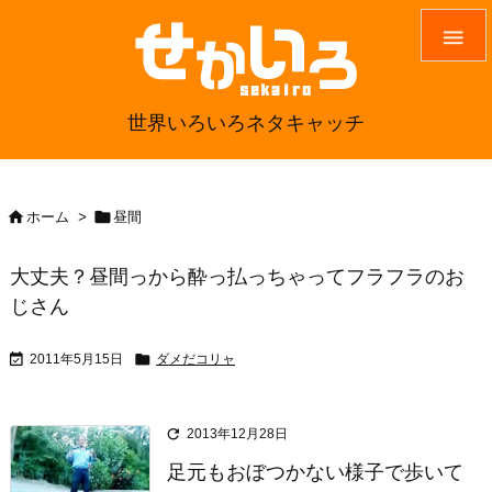

世界いろいろネタキャッチ


ホーム
>
昼間
大丈夫？昼間っから酔っ払っちゃってフラフラのお
じさん


2011年5月15日
ダメだコリャ

2013年12月28日
足元もおぼつかない様子で歩いて