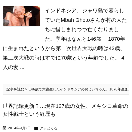
インドネシア、ジャワ島で暮らし
ていたMbah Ghotoさんが村の人た
ちに惜しまれつつ亡くなりまし
た。享年はなんと146歳！ 1870年
に生まれたというから第一次世界大戦の時は43歳、
第二次大戦の時はすでに70歳という年齢でした。 4
人の妻 ...
記事を読む
146歳で大往生したインドネシアのおじいちゃん。1870年生ま
世界記録更新？…現在127歳の女性、メキシコ革命の
女性戦士という経歴も


2014年9月2日
グッとくる