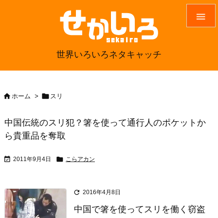

世界いろいろネタキャッチ


ホーム
>
スリ
中国伝統のスリ犯？箸を使って通行人のポケットか
ら貴重品を奪取


2011年9月4日
こらアカン

2016年4月8日
中国で箸を使ってスリを働く窃盗