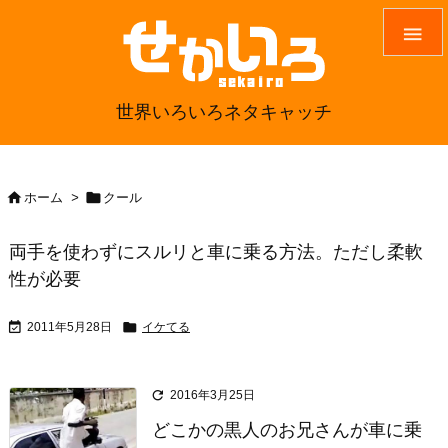

世界いろいろネタキャッチ


ホーム
>
クール
両手を使わずにスルリと車に乗る方法。ただし柔軟
性が必要


2011年5月28日
イケてる

2016年3月25日
どこかの黒人のお兄さんが車に乗