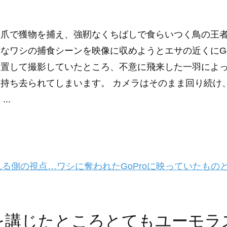
い爪で獲物を捕え、強靭なくちばしで食らいつく鳥の王
なワシの捕食シーンを映像に収めようとエサの近くにGo
設置して撮影していたところ、不意に飛来した一羽によ
持ち去られてしまいます。 カメラはそのまま回り続け
...
る側の視点…ワシに奪われたGoProに映っていたもの
を講じたところとてもユーモラ