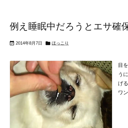
例え睡眠中だろうとエサ確


2014年8月7日
ほっこり
目
うに
げる
ワン