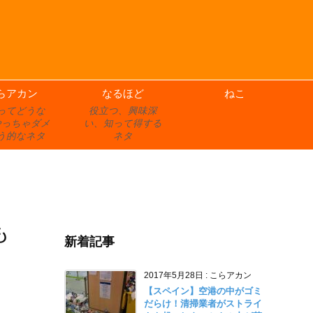
らアカン
なるほど
ねこ
ってどうな
役立つ、興味深
やっちゃダメ
い、知って得する
う的なネタ
ネタ
も
新着記事
2017年5月28日
:
こらアカン
【スペイン】空港の中がゴミ
だらけ！清掃業者がストライ