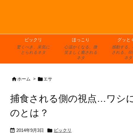
ビックリ
ほっこり
グッと
驚くべき、呆気に
心温かくなる、微
感動する、
とられるネタ
笑ましく癒される
される、印
ネタ
ネタ


ホーム
>
エサ
捕食される側の視点…ワシに
のとは？


2014年9月3日
ビックリ