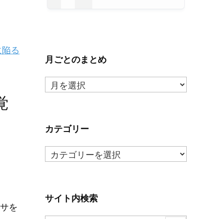
に陥る
月ごとのまとめ
月
ご
覚
と
の
ま
カテゴリー
と
カ
め
テ
ゴ
リ
ー
サイト内検索
サを