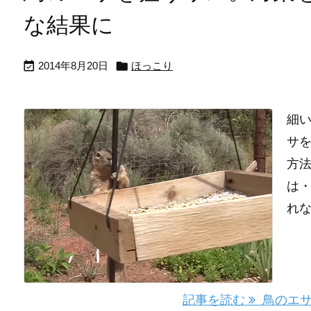
な結果に


2014年8月20日
ほっこり
細い
サ
方法
は・
れな
記事を読む
鳥のエサ