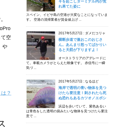
キを起こしターミナル内が荒
れ果てた姿に
スペイン、イビサ島の空港が大変なことになっていま
者。
す。 空港の清掃業者が賃金値上げ ...
Pro
2017年5月27日
:
ダメだコリャ
って空
横断歩道で激おこのおじさ
ん。あんまり怒ってばかりい
、や
ると天罰が下りますよ！
オーストラリアのアデレードに
て。車載カメラがとらえた映像です。 赤信号に一瞬
気づ ...
2017年5月27日
:
なるほど
海岸で透明の青い物体を見つ
とは？
けたら要注意！刺されたら死
ぬ恐れもあるカツオノエボシ
浜辺を歩いていて、紫色あるい
は青色をした透明の袋みたいな物体を見つけたら要注
意で ...
ス