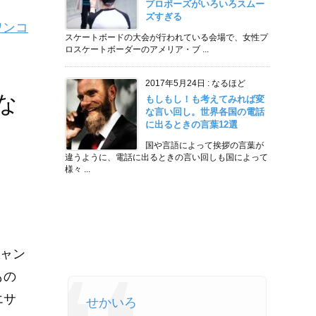
プロポーズがいろいろスムー
ズすぎる
ワンコ
スケートボードの大会が行われている会場で、女性プ
ロスケートボーダーのアメリア・ブ ...
2017年5月24日
:
なるほど
な
もしもし！も考えてみれば変
な言い回し。世界各国の電話
に出るときの言葉12選
国や言語によって挨拶の言葉が
違うように、電話に出るときの言い回しも国によって
様々 ...
ャン
もの
エサ
せかいろ