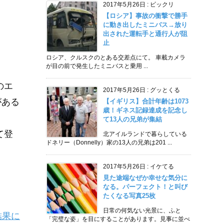
2017年5月26日
:
ビックリ
【ロシア】事故の衝撃で勝手
に動き出したミニバス→放り
出された運転手と通行人が阻
止
ロシア、クルスクのとある交差点にて。 車載カメラ
が目の前で発生したミニバスと乗用 ...
のエ
2017年5月26日
:
グッとくる
がある
【イギリス】合計年齢は1073
歳！ギネス記録達成を記念し
て13人の兄弟が集結
て登
北アイルランドで暮らしている
ドネリー（Donnelly）家の13人の兄弟は201 ...
2017年5月26日
:
イケてる
見た途端なぜか幸せな気分に
なる。パーフェクト！と叫び
たくなる写真25枚
日常の何気ない光景に、ふと
結果に
「完璧な姿」を目にすることがあります。見事に並べ