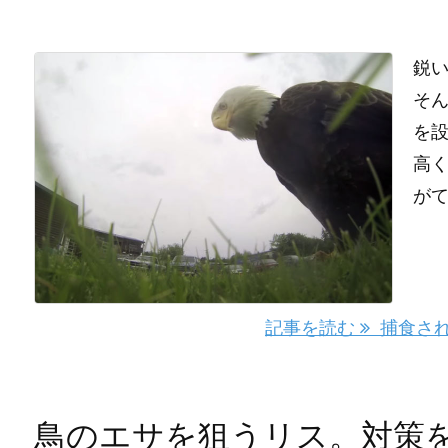
鋭
そん
を
高く
がて 
記事を読む
捕食され
鳥のエサを狙うリス。対策