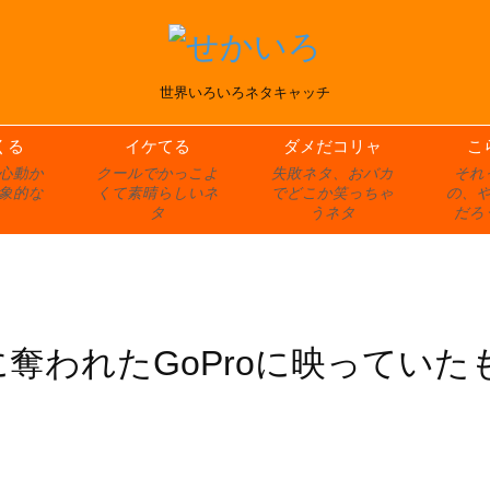
世界いろいろネタキャッチ
くる
イケてる
ダメだコリャ
こ
心動か
クールでかっこよ
失敗ネタ、おバカ
それ
象的な
くて素晴らしいネ
でどこか笑っちゃ
の、
タ
うネタ
だろ
奪われたGoProに映っていた