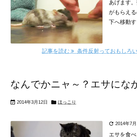
あげます。
がもらえる
下へ移動す
記事を読む
条件反射っておもしろい
なんでかニャ～？エサにな


2014年3月12日
ほっこり

2014年7月
エサを食べ