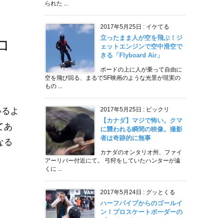
られた ...
2017年5月25日
:
イケてる
立ったまま人が空を飛ぶ！ジ
コ
ェットエンジンで空中滑空で
きる「Flyboard Air」
ボードの上に人が乗って自由に
空を飛び回る、まるでSF映画のような光景が現実の
もの ...
いるよ
2017年5月25日
:
ビックリ
【カナダ】マジで怖い。クマ
てあ
に襲われる瞬間の映像。撮影
者は奇跡的に無事
なる
カナダのオンタリオ州、ファイ
アーリバー付近にて。 弓狩をしていたハンターが遠
くに ...
2017年5月24日
:
グッとくる
ハーフパイプからのゴールイ
ン！プロスケートボーダーの