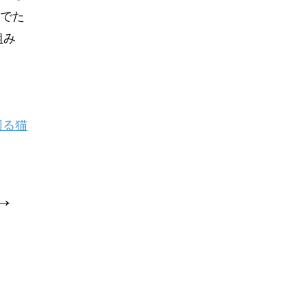
でた
組み
困る猫
→