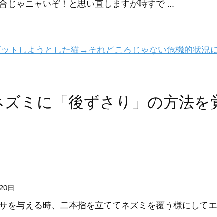
合じゃニャいぞ！と思い直しますが時すで ...
ットしようとした猫→それどころじゃない危機的状況
ネズミに「後ずさり」の方法を
20日
サを与える時、二本指を立ててネズミを覆う様にしてエ