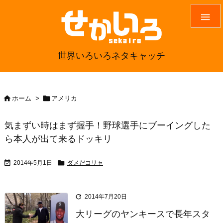

世界いろいろネタキャッチ


ホーム
>
アメリカ
気まずい時はまず握手！野球選手にブーイングした
ら本人が出て来るドッキリ


2014年5月1日
ダメだコリャ

2014年7月20日
大リーグのヤンキースで長年スタ