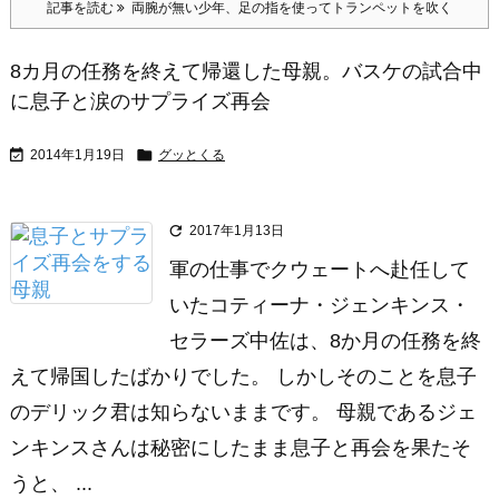
記事を読む
両腕が無い少年、足の指を使ってトランペットを吹く
8カ月の任務を終えて帰還した母親。バスケの試合中
に息子と涙のサプライズ再会


2014年1月19日
グッとくる

2017年1月13日
軍の仕事でクウェートへ赴任して
いたコティーナ・ジェンキンス・
セラーズ中佐は、8か月の任務を終
えて帰国したばかりでした。 しかしそのことを息子
のデリック君は知らないままです。 母親であるジェ
ンキンスさんは秘密にしたまま息子と再会を果たそ
うと、 ...