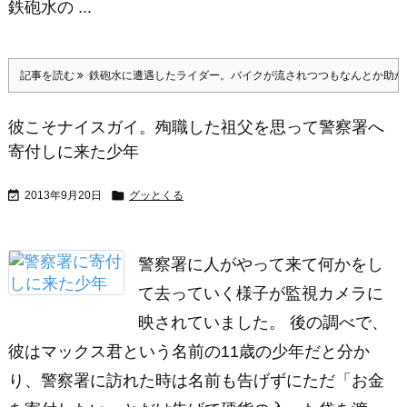
鉄砲水の ...
記事を読む
鉄砲水に遭遇したライダー。バイクが流されつつもなんとか助か
彼こそナイスガイ。殉職した祖父を思って警察署へ
寄付しに来た少年


2013年9月20日
グッとくる
警察署に人がやって来て何かをし
て去っていく様子が監視カメラに
映されていました。 後の調べで、
彼はマックス君という名前の11歳の少年だと分か
り、警察署に訪れた時は名前も告げずにただ「お金