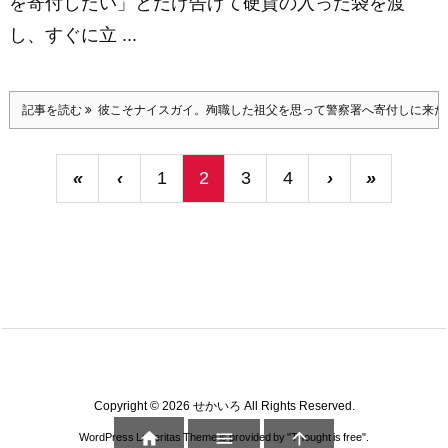
を寄付したい」とだけ告げて硬貨の入った袋を渡
し、すぐに立 ...
記事を読む
彼こそナイスガイ。殉職した祖父を思って警察署へ寄付しに来た
«
‹
1
2
3
4
›
»
Copyright ©
2026
せかいろ
All Rights Reserved.



WordPress Luxeritas Theme is provided by "
Thought is free
".