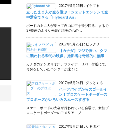
2017年5月25日
:
イケてる
立ったまま人が空を飛ぶ！ジェットエンジンで空
中滑空できる「Flyboard Air」
ボードの上に人が乗って自由に空を飛び回る、まるで
SF映画のような光景が現実のもの ...
2017年5月25日
:
ビックリ
【カナダ】マジで怖い。クマ
に襲われる瞬間の映像。撮影者は奇跡的に無事
カナダのオンタリオ州、ファイアーリバー付近にて。
弓狩をしていたハンターが遠くに ...
2017年5月24日
:
グッとくる
ハーフパイプからのゴールイ
ン！プロスケートボーダーの
プロポーズがいろいろスムーズすぎる
スケートボードの大会が行われている会場で、女性プ
ロスケートボーダーのアメリア・ブ ...
2017年5月24日
:
なるほど