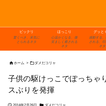
ビックリ
ほっこり
グッと
驚くべき、呆気に
心温かくなる、微
感動する、
とられるネタ
笑ましく癒される
される、印
ネタ
ネタ


ホーム
>
ダメだコリャ
子供の駆けっこでぽっちゃ
スぶりを発揮


2014年2月26日
ダメだコリャ