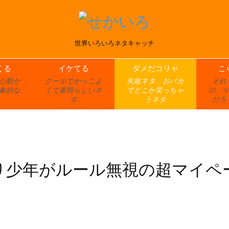
世界いろいろネタキャッチ
くる
イケてる
ダメだコリャ
こ
心動か
クールでかっこよ
失敗ネタ、おバカ
それ
象的な
くて素晴らしいネ
でどこか笑っちゃ
の、
タ
うネタ
だろ
り少年がルール無視の超マイペ