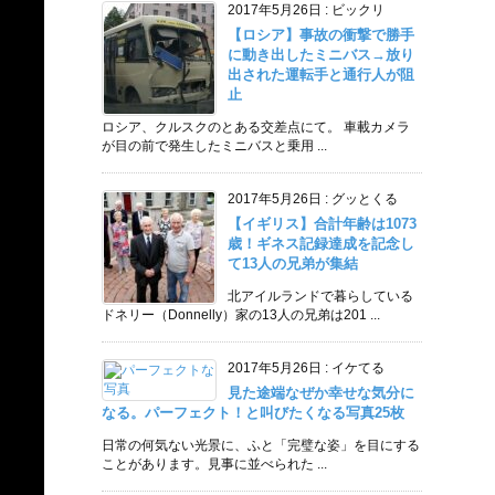
2017年5月26日
:
ビックリ
【ロシア】事故の衝撃で勝手
に動き出したミニバス→放り
出された運転手と通行人が阻
止
ロシア、クルスクのとある交差点にて。 車載カメラ
が目の前で発生したミニバスと乗用 ...
2017年5月26日
:
グッとくる
【イギリス】合計年齢は1073
歳！ギネス記録達成を記念し
て13人の兄弟が集結
北アイルランドで暮らしている
ドネリー（Donnelly）家の13人の兄弟は201 ...
2017年5月26日
:
イケてる
見た途端なぜか幸せな気分に
なる。パーフェクト！と叫びたくなる写真25枚
日常の何気ない光景に、ふと「完璧な姿」を目にする
ことがあります。見事に並べられた ...