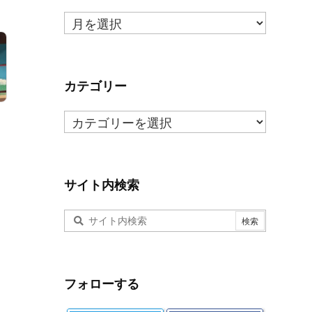
月
ご
と
の
ま
カテゴリー
と
カ
め
テ
ゴ
リ
ー
サイト内検索
フォローする