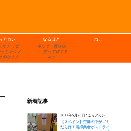
らアカン
なるほど
ねこ
ってどうな
役立つ、興味深
やっちゃダメ
い、知って得する
う的なネタ
ネタ
ー
新着記事
2017年5月28日
:
こらアカン
【スペイン】空港の中がゴミ
だらけ！清掃業者がストライ