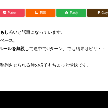

Pocket
RSS
Feedly
Copy
もしろい
と話題になっています。
ペース
。
ルールを無視
して途中でUターン。でも結果はビリ・・
整列させられる時の様子もちょっと愉快です。