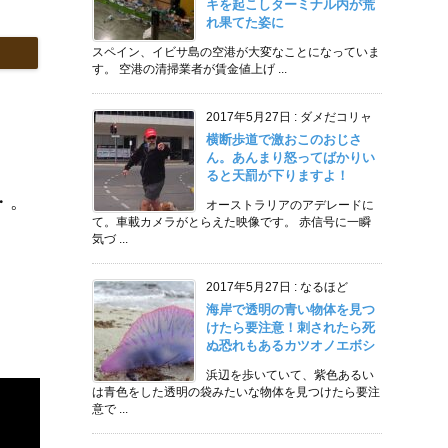
キを起こしターミナル内が荒
れ果てた姿に
スペイン、イビサ島の空港が大変なことになっていま
す。 空港の清掃業者が賃金値上げ ...
2017年5月27日
:
ダメだコリャ
横断歩道で激おこのおじさ
ん。あんまり怒ってばかりい
ると天罰が下りますよ！
・。
オーストラリアのアデレードに
て。車載カメラがとらえた映像です。 赤信号に一瞬
気づ ...
2017年5月27日
:
なるほど
海岸で透明の青い物体を見つ
けたら要注意！刺されたら死
ぬ恐れもあるカツオノエボシ
浜辺を歩いていて、紫色あるい
は青色をした透明の袋みたいな物体を見つけたら要注
意で ...