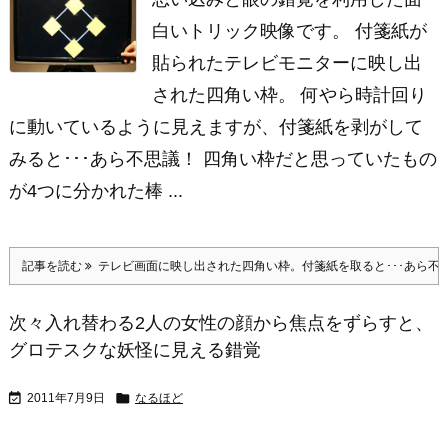
白いトリック映像です。 付箋紙が
貼られたテレビモニターに映し出
された四角い枠。 何やら時計回り
に動いているように見えますが、付箋紙を剥がして
みると･･･あら不思議！ 四角い枠だと思っていたもの
が4つに分かれた棒 ...
記事を読む
テレビ画面に映し出された四角い枠。付箋紙を取ると･･･あら不
次々入れ替わる2人の女性の顔から焦点をずらすと、
グロテスクな妖怪に見える錯覚


2011年7月9日
なるほど