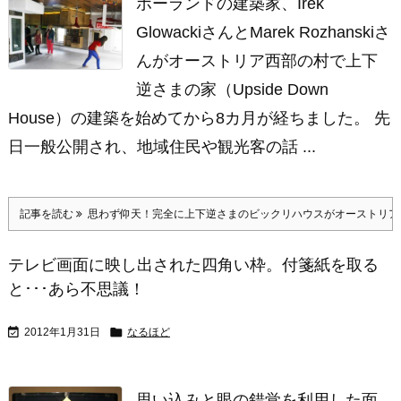
ポーランドの建築家、Irek
GlowackiさんとMarek Rozhanskiさ
んがオーストリア西部の村で上下
逆さまの家（Upside Down
House）の建築を始めてから8カ月が経ちました。 先
日一般公開され、地域住民や観光客の話 ...
記事を読む
思わず仰天！完全に上下逆さまのビックリハウスがオーストリア
テレビ画面に映し出された四角い枠。付箋紙を取る
と･･･あら不思議！


2012年1月31日
なるほど
思い込みと眼の錯覚を利用した面