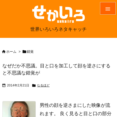

世界いろいろネタキャッチ


ホーム
>
錯覚
なぜだか不思議。目と口を加工して顔を逆さにする
と不思議な錯覚が


2014年2月21日
なるほど
男性の顔を逆さまにした映像が流
れます。 良く見ると目と口の部分