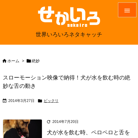

世界いろいろネタキャッチ


ホーム
>
絶妙
スローモーション映像で納得！犬が水を飲む時の絶
妙な舌の動き


2014年3月27日
ビックリ

2014年7月20日
犬が水を飲む時、ペロペロと舌を