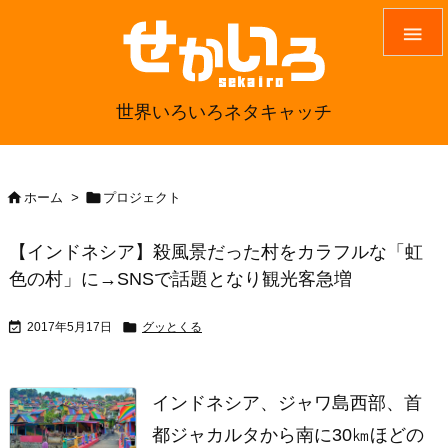

世界いろいろネタキャッチ


ホーム
>
プロジェクト
【インドネシア】殺風景だった村をカラフルな「虹
色の村」に→SNSで話題となり観光客急増


2017年5月17日
グッとくる
インドネシア、ジャワ島西部、首
都ジャカルタから南に30㎞ほどの