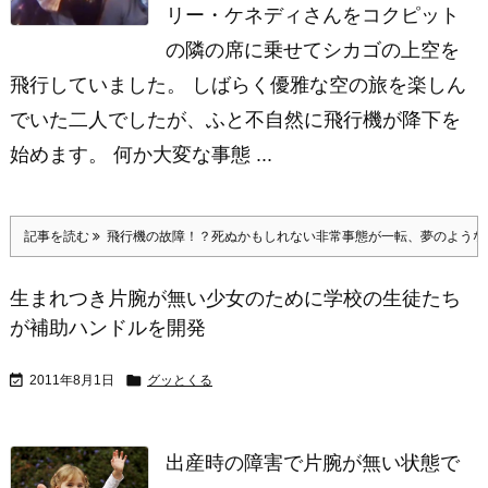
リー・ケネディさんをコクピット
の隣の席に乗せてシカゴの上空を
飛行していました。 しばらく優雅な空の旅を楽しん
でいた二人でしたが、ふと不自然に飛行機が降下を
始めます。 何か大変な事態 ...
記事を読む
飛行機の故障！？死ぬかもしれない非常事態が一転、夢のような
生まれつき片腕が無い少女のために学校の生徒たち
が補助ハンドルを開発


2011年8月1日
グッとくる
出産時の障害で片腕が無い状態で