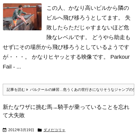
この人、かなり高いビルから隣の
ビルへ飛び移ろうとしてます。 失
敗したらただじゃすまないほど危
険なレベルです。 どうやら助走も
せずにその場所から飛び移ろうとしているようです
が・・・。 かなりヒヤッとする映像です。 Parkour
Fail - ...
記事を読む
パルクールの練習…危うくあの世行きになりそうなジャンプの失
新たなワザに挑む馬→騎手が乗っていることを忘れ
て大失敗


2012年3月19日
ダメだコリャ