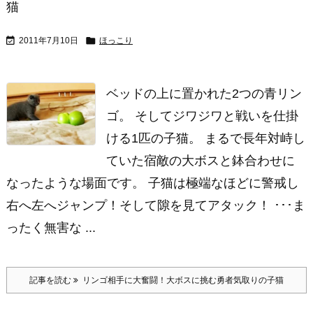
猫


2011年7月10日
ほっこり
ベッドの上に置かれた2つの青リン
ゴ。 そしてジワジワと戦いを仕掛
ける1匹の子猫。 まるで長年対峙し
ていた宿敵の大ボスと鉢合わせに
なったような場面です。 子猫は極端なほどに警戒し
右へ左へジャンプ！そして隙を見てアタック！ ･･･ま
ったく無害な ...
記事を読む
リンゴ相手に大奮闘！大ボスに挑む勇者気取りの子猫