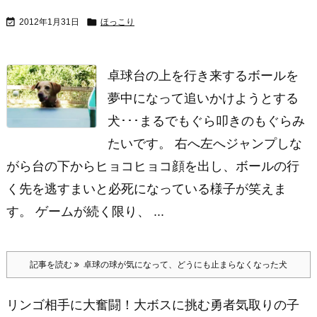


2012年1月31日
ほっこり
卓球台の上を行き来するボールを
夢中になって追いかけようとする
犬･･･まるでもぐら叩きのもぐらみ
たいです。 右へ左へジャンプしな
がら台の下からヒョコヒョコ顔を出し、ボールの行
く先を逃すまいと必死になっている様子が笑えま
す。 ゲームが続く限り、 ...
記事を読む
卓球の球が気になって、どうにも止まらなくなった犬
リンゴ相手に大奮闘！大ボスに挑む勇者気取りの子